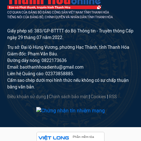
CƠ QUAN CỦA ĐẢNG BỘ ĐẢNG CỘNG SẢN VIỆT NAM TỈNH THANH HÓA
TIẾNG NÓI CỦA ĐẢNG BỘ, CHÍNH QUYỀN VÀ NHÂN DÂN TỈNH THANH HÓA
Giấy phép số: 383/GP-BTTTT do Bộ Thông tin - Truyền thông Cấp
ngày 29 tháng 07 năm 2022.
Trụ sở: Đại lộ Hùng Vương, phường Hạc Thành, tỉnh Thanh Hóa
Giám đốc: Phạm Văn Báu.
Đường dây nóng: 0822173636
Email: baothanhhoadientu@gmail.com
Liên hệ Quảng cáo: 02373858885.
Cấm sao chép dưới mọi hình thức nếu không có sự chấp thuận
bằng văn bản.
Điều khoản sử dụng
|
Chính sách bảo mật
|
Cookies
|
RSS
Phần mềm tòa