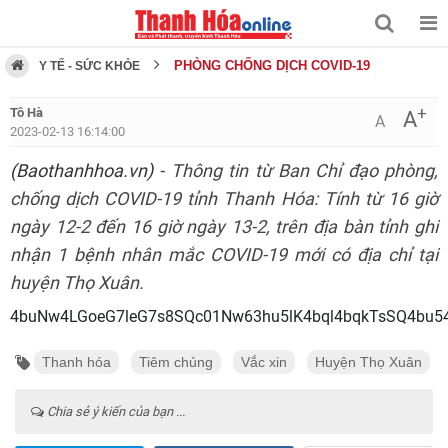
PHÒNG CHỐNG DỊCH COVID-19
Y TẾ - SỨC KHỎE
+
Tô Hà
A
A
2023-02-13 16:14:00
(Baothanhhoa.vn)
- Thông tin từ Ban Chỉ đạo phòng,
chống dịch COVID-19 tỉnh Thanh Hóa: Tính từ 16 giờ
ngày 12-2 đến 16 giờ ngày 13-2, trên địa bàn tỉnh ghi
nhận 1 bệnh nhân mắc COVID-19 mới có địa chỉ tại
huyện Thọ Xuân.
4buNw4LGoeG7leG7s8SQc01Nw63hu5lK4bql4bqkTsSQ4bu5
Thanh hóa
Tiêm chủng
Vắc xin
Huyện Thọ Xuân
Chia sẻ ý kiến của bạn ...