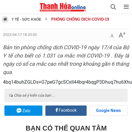
PHÒNG CHỐNG DỊCH COVID-19
Y TẾ - SỨC KHỎE
+
A
2023-04-17 18:20:00
A
Bản tin phòng chống dịch COVID-19 ngày 17/4 của Bộ
Y tế cho biết có 1.031 ca mắc mới COVID-19 . Đây là
ngày có số ca mắc cao nhất trong khoảng gần 6 tháng
qua.
4bq14buhZGLDs+G7peG7gcSCxII44bqr4bqgP3Dhuq7hu6Xh
Chia sẻ ý kiến của bạn ...
Facebook
Google News
Zalo
BẠN CÓ THỂ QUAN TÂM