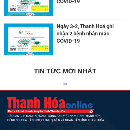
COVID-19
Ngày 3-2, Thanh Hoá ghi
nhận 2 bệnh nhân mắc
COVID-19
TIN TỨC MỚI NHẤT
CƠ QUAN CỦA ĐẢNG BỘ ĐẢNG CỘNG SẢN VIỆT NAM TỈNH THANH HÓA
TIẾNG NÓI CỦA ĐẢNG BỘ, CHÍNH QUYỀN VÀ NHÂN DÂN TỈNH THANH HÓA