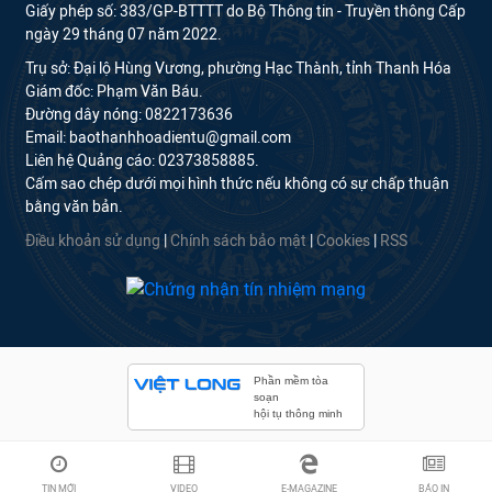
Giấy phép số: 383/GP-BTTTT do Bộ Thông tin - Truyền thông Cấp
ngày 29 tháng 07 năm 2022.
Trụ sở: Đại lộ Hùng Vương, phường Hạc Thành, tỉnh Thanh Hóa
Giám đốc: Phạm Văn Báu.
Đường dây nóng: 0822173636
Email: baothanhhoadientu@gmail.com
Liên hệ Quảng cáo: 02373858885.
Cấm sao chép dưới mọi hình thức nếu không có sự chấp thuận
bằng văn bản.
Điều khoản sử dụng
|
Chính sách bảo mật
|
Cookies
|
RSS
Phần mềm tòa
soạn
hội tụ thông minh
TIN MỚI
VIDEO
E-MAGAZINE
BÁO IN