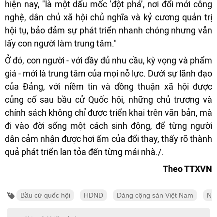
hiện nay, "là một dấu mốc ‘đột phá’, nơi đổi mới công
nghệ, dân chủ xã hội chủ nghĩa và kỷ cương quản trị
hội tụ, bảo đảm sự phát triển nhanh chóng nhưng vẫn
lấy con người làm trung tâm."
Ở đó, con người - với đầy đủ nhu cầu, kỳ vọng và phẩm
giá - mới là trung tâm của mọi nỗ lực. Dưới sự lãnh đạo
của Đảng, với niềm tin và đồng thuận xã hội được
củng cố sau bầu cử Quốc hội, những chủ trương và
chính sách không chỉ được triển khai trên văn bản, mà
đi vào đời sống một cách sinh động, để từng người
dân cảm nhận được hơi ấm của đổi thay, thấy rõ thành
quả phát triển lan tỏa đến từng mái nhà./.
Theo TTXVN
Bầu cử quốc hội
HĐND
Đảng cộng sản Việt Nam
Niề