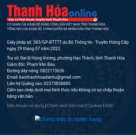
CƠ QUAN CỦA ĐẢNG BỘ ĐẢNG CỘNG SẢN VIỆT NAM TỈNH THANH HÓA
TIẾNG NÓI CỦA ĐẢNG BỘ, CHÍNH QUYỀN VÀ NHÂN DÂN TỈNH THANH HÓA
Giấy phép số: 383/GP-BTTTT do Bộ Thông tin - Truyền thông Cấp
ngày 29 tháng 07 năm 2022.
Trụ sở: Đại lộ Hùng Vương, phường Hạc Thành, tỉnh Thanh Hóa
Giám đốc: Phạm Văn Báu.
Đường dây nóng: 0822173636
Email: baothanhhoadientu@gmail.com
Liên hệ Quảng cáo: 02373858885.
Cấm sao chép dưới mọi hình thức nếu không có sự chấp thuận
bằng văn bản.
Điều khoản sử dụng
|
Chính sách bảo mật
|
Cookies
|
RSS