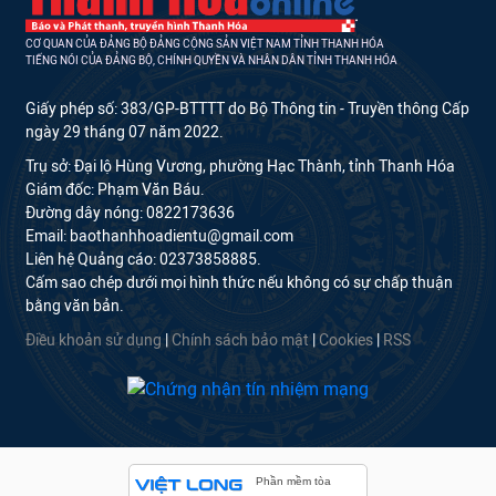
CƠ QUAN CỦA ĐẢNG BỘ ĐẢNG CỘNG SẢN VIỆT NAM TỈNH THANH HÓA
TIẾNG NÓI CỦA ĐẢNG BỘ, CHÍNH QUYỀN VÀ NHÂN DÂN TỈNH THANH HÓA
Giấy phép số: 383/GP-BTTTT do Bộ Thông tin - Truyền thông Cấp
ngày 29 tháng 07 năm 2022.
Trụ sở: Đại lộ Hùng Vương, phường Hạc Thành, tỉnh Thanh Hóa
Giám đốc: Phạm Văn Báu.
Đường dây nóng: 0822173636
Email: baothanhhoadientu@gmail.com
Liên hệ Quảng cáo: 02373858885.
Cấm sao chép dưới mọi hình thức nếu không có sự chấp thuận
bằng văn bản.
Điều khoản sử dụng
|
Chính sách bảo mật
|
Cookies
|
RSS
Phần mềm tòa