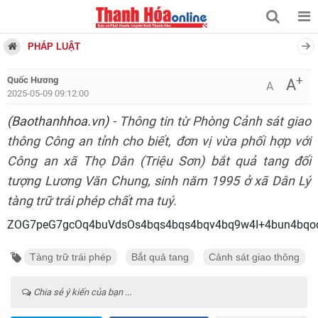
PHÁP LUẬT
+
Quốc Hương
A
A
2025-05-09 09:12:00
(Baothanhhoa.vn)
- Thông tin từ Phòng Cảnh sát giao
thông Công an tỉnh cho biết, đơn vị vừa phối hợp với
Công an xã Thọ Dân (Triệu Sơn) bắt quả tang đối
tượng Lương Văn Chung, sinh năm 1995 ở xã Dân Lý
tàng trữ trái phép chất ma tuý.
ZOG7peG7gcOq4buVdsOs4bqs4bqs4bqv4bq9w4I+4bun4bq
Tàng trữ trái phép
Bắt quả tang
Cảnh sát giao thông
Chia sẻ ý kiến của bạn ...