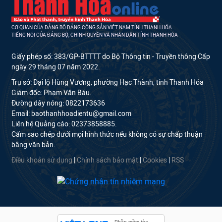
CƠ QUAN CỦA ĐẢNG BỘ ĐẢNG CỘNG SẢN VIỆT NAM TỈNH THANH HÓA
TIẾNG NÓI CỦA ĐẢNG BỘ, CHÍNH QUYỀN VÀ NHÂN DÂN TỈNH THANH HÓA
Giấy phép số: 383/GP-BTTTT do Bộ Thông tin - Truyền thông Cấp
ngày 29 tháng 07 năm 2022.
Trụ sở: Đại lộ Hùng Vương, phường Hạc Thành, tỉnh Thanh Hóa
Giám đốc: Phạm Văn Báu.
Đường dây nóng: 0822173636
Email: baothanhhoadientu@gmail.com
Liên hệ Quảng cáo: 02373858885.
Cấm sao chép dưới mọi hình thức nếu không có sự chấp thuận
bằng văn bản.
Điều khoản sử dụng
|
Chính sách bảo mật
|
Cookies
|
RSS
Phần mềm tòa