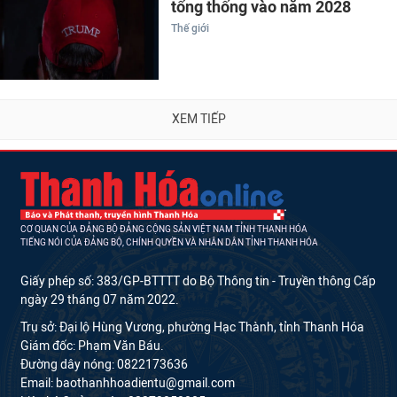
tổng thống vào năm 2028
Thế giới
XEM TIẾP
CƠ QUAN CỦA ĐẢNG BỘ ĐẢNG CỘNG SẢN VIỆT NAM TỈNH THANH HÓA
TIẾNG NÓI CỦA ĐẢNG BỘ, CHÍNH QUYỀN VÀ NHÂN DÂN TỈNH THANH HÓA
Giấy phép số: 383/GP-BTTTT do Bộ Thông tin - Truyền thông Cấp
ngày 29 tháng 07 năm 2022.
Trụ sở: Đại lộ Hùng Vương, phường Hạc Thành, tỉnh Thanh Hóa
Giám đốc: Phạm Văn Báu.
Đường dây nóng: 0822173636
Email: baothanhhoadientu@gmail.com