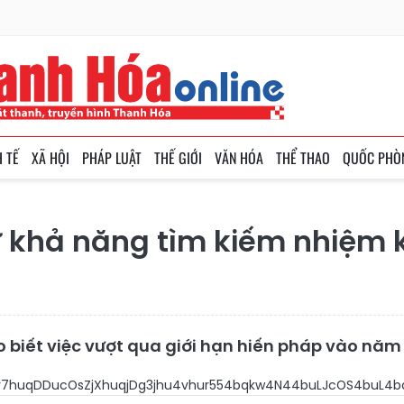
H TẾ
XÃ HỘI
PHÁP LUẬT
THẾ GIỚI
VĂN HÓA
THỂ THAO
QUỐC PHÒ
ừ khả năng tìm kiếm nhiệm 
biết việc vượt qua giới hạn hiến pháp vào năm 2
r7huqDDucOsZjXhuqjDg3jhu4vhur554bqkw4N44buLJcOS4buL