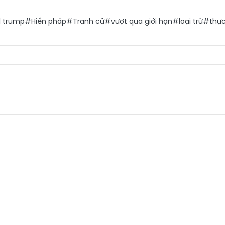
 trump
#Hiến pháp
#Tranh cử
#vượt qua giới hạn
#loại trừ
#thực