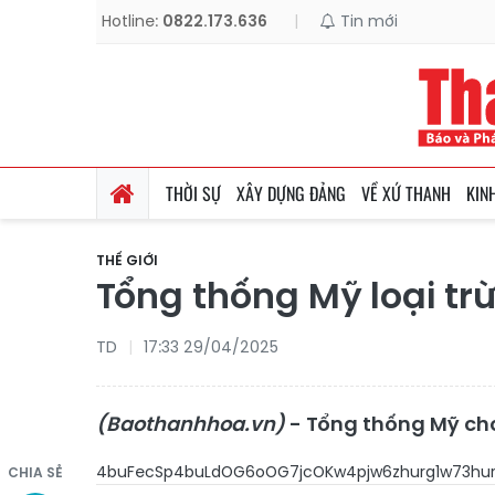
Hotline:
0822.173.636
|
Tin mới
THỜI SỰ
XÂY DỰNG ĐẢNG
VỀ XỨ THANH
KIN
THẾ GIỚI
Tổng thống Mỹ loại tr
TD
17:33 29/04/2025
(Baothanhhoa.vn)
- Tổng thống Mỹ cho 
4buFecSp4buLdOG6oOG7jcOKw4pjw6zhurg1w73hu
CHIA SẺ