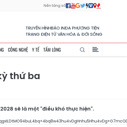
Nền tảng số
TRUYỀN HÌNH
BÁO IN
ĐA PHƯƠNG TIỆN
TRANG ĐIỆN TỬ VĂN HÓA & ĐỜI SỐNG
NG
CÔNG NGHỆ
Y TẾ
TẤM LÒNG
kỳ thứ ba
028 sẽ là một "điều khó thực hiện".
4bqgxILDtMO94buL4bq+4bq8w43hu4vDgHnhu5Hhu4vDg+G7mcO