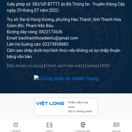
Giấy phép số: 383/GP-BTTTT do Bộ Thông tin - Truyền thông Cấp
ngày 29 tháng 07 năm 2022.
Trụ sở: Đại lộ Hùng Vương, phường Hạc Thành, tỉnh Thanh Hóa
Giám đốc: Phạm Văn Báu.
Đường dây nóng: 0822173636
Email: baothanhhoadientu@gmail.com
Liên hệ Quảng cáo: 02373858885.
Cấm sao chép dưới mọi hình thức nếu không có sự chấp thuận
bằng văn bản.
Điều khoản sử dụng
|
Chính sách bảo mật
|
Cookies
|
RSS
Phần mềm tòa
soạn
hội tụ thông minh
TIN MỚI
VIDEO
E-MAGAZINE
BÁO IN