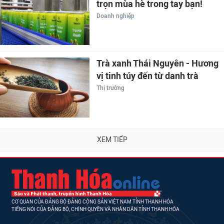
trọn mùa hè trong tay bạn!
Doanh nghiệp
Trà xanh Thái Nguyên - Hương
vị tinh túy đến từ danh trà
Thị trường
XEM TIẾP
CƠ QUAN CỦA ĐẢNG BỘ ĐẢNG CỘNG SẢN VIỆT NAM TỈNH THANH HÓA
TIẾNG NÓI CỦA ĐẢNG BỘ, CHÍNH QUYỀN VÀ NHÂN DÂN TỈNH THANH HÓA