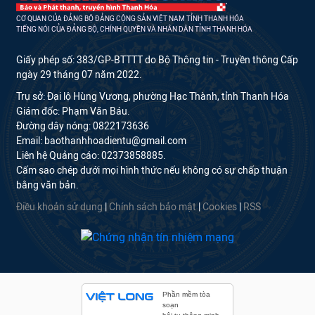
CƠ QUAN CỦA ĐẢNG BỘ ĐẢNG CỘNG SẢN VIỆT NAM TỈNH THANH HÓA
TIẾNG NÓI CỦA ĐẢNG BỘ, CHÍNH QUYỀN VÀ NHÂN DÂN TỈNH THANH HÓA
Giấy phép số: 383/GP-BTTTT do Bộ Thông tin - Truyền thông Cấp
ngày 29 tháng 07 năm 2022.
Trụ sở: Đại lộ Hùng Vương, phường Hạc Thành, tỉnh Thanh Hóa
Giám đốc: Phạm Văn Báu.
Đường dây nóng: 0822173636
Email: baothanhhoadientu@gmail.com
Liên hệ Quảng cáo: 02373858885.
Cấm sao chép dưới mọi hình thức nếu không có sự chấp thuận
bằng văn bản.
Điều khoản sử dụng
|
Chính sách bảo mật
|
Cookies
|
RSS
Phần mềm tòa
soạn