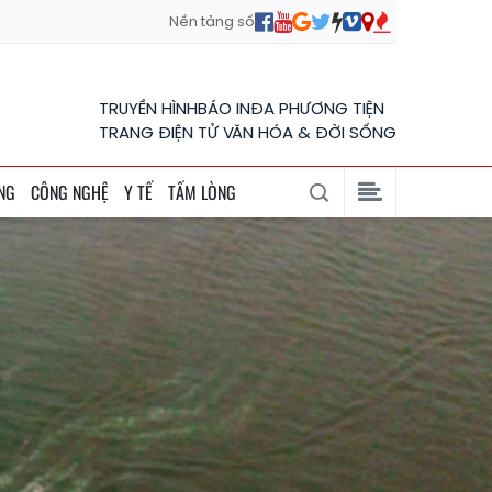
Nền tảng số
TRUYỀN HÌNH
BÁO IN
ĐA PHƯƠNG TIỆN
TRANG ĐIỆN TỬ VĂN HÓA & ĐỜI SỐNG
NG
CÔNG NGHỆ
Y TẾ
TẤM LÒNG