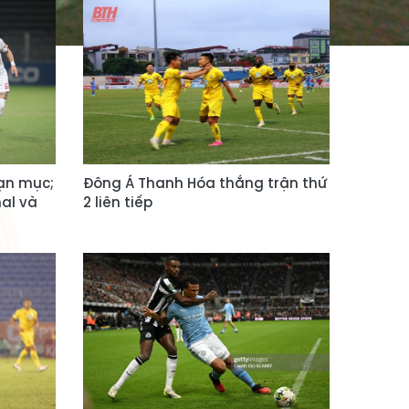
ạn mục;
Đông Á Thanh Hóa thắng trận thứ
al và
2 liên tiếp