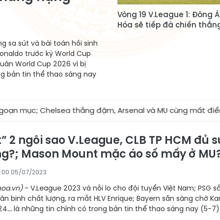
Vòng 19 V.League 1: Đông 
Hóa sẽ tiếp đà chiến thắn
 sa sút và bài toán hồi sinh
onaldo trước kỳ World Cup
quân World Cup 2026 vì bị
ong bản tin thể thao sáng nay
elsea thắng đậm, Arsenal và MU cùng mất điểm
★
Đô
t” 2 ngôi sao V.League, CLB TP HCM đủ s
ng?; Mason Mount mặc áo số mấy ở MU
:00 05/07/2023
oa.vn)
- V.League 2023 và nỗi lo cho đội tuyển Việt Nam; PSG s
ân binh chất lượng, ra mắt HLV Enrique; Bayern sẵn sàng chờ K
4... là những tin chính có trong bản tin thể thao sáng nay (5-7)