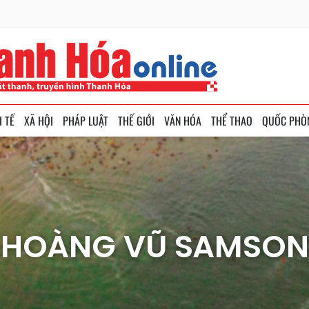
H TẾ
XÃ HỘI
PHÁP LUẬT
THẾ GIỚI
VĂN HÓA
THỂ THAO
QUỐC PHÒ
HOÀNG VŨ SAMSON