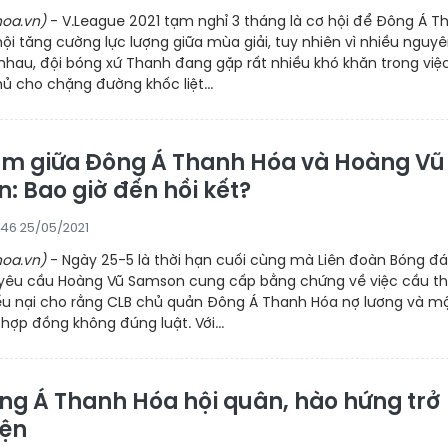
oa.vn)
- V.League 2021 tạm nghỉ 3 tháng là cơ hội để Đông Á T
ội tăng cường lực lượng giữa mùa giải, tuy nhiên vì nhiều nguy
nhau, đội bóng xứ Thanh đang gặp rất nhiều khó khăn trong việ
ủ cho chặng đường khốc liệt...
m giữa Đông Á Thanh Hóa và Hoàng Vũ
: Bao giờ đến hồi kết?
:46 25/05/2021
oa.vn)
- Ngày 25-5 là thời hạn cuối cùng mà Liên đoàn Bóng đá
yêu cầu Hoàng Vũ Samson cung cấp bằng chứng về việc cầu t
iếu nại cho rằng CLB chủ quản Đông Á Thanh Hóa nợ lương và m
hợp đồng không đúng luật. Với...
ng Á Thanh Hóa hội quân, hào hứng trở 
yện