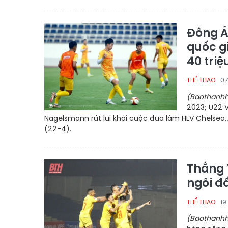
Đông Á
quốc gi
40 tri
07
THỂ THAO
(Baothanhh
2023; U22 
Nagelsmann rút lui khỏi cuộc đua làm HLV Chelsea,…
(22-4).
Thắng 
ngôi đ
19
THỂ THAO
(Baothanhh