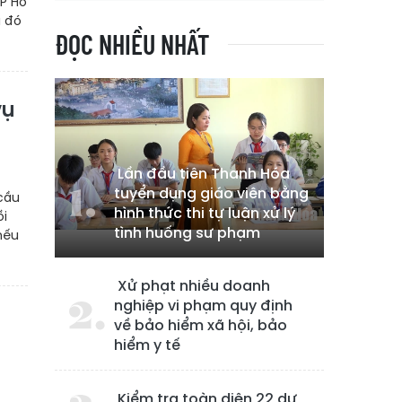
P Hồ
a đó
ĐỌC NHIỀU NHẤT
vụ
Lần đầu tiên Thanh Hóa
tuyển dụng giáo viên bằng
 cầu
hình thức thi tự luận xử lý
ồi
tình huống sư phạm
 nếu
Xử phạt nhiều doanh
nghiệp vi phạm quy định
về bảo hiểm xã hội, bảo
hiểm y tế
Kiểm tra toàn diện 22 dự