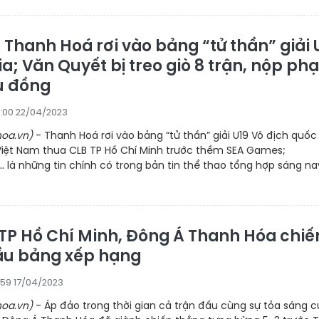
 Thanh Hoá rơi vào bảng “tử thần” giải 
a; Văn Quyết bị treo giò 8 trận, nộp phạ
ệu đồng
:00 22/04/2023
oa.vn)
- Thanh Hoá rơi vào bảng “tử thần” giải U19 Vô địch quốc
Việt Nam thua CLB TP Hồ Chí Minh trước thềm SEA Games;
 là những tin chính có trong bản tin thể thao tổng hợp sáng na
TP Hồ Chí Minh, Đông Á Thanh Hóa chi
ầu bảng xếp hạng
:59 17/04/2023
oa.vn)
- Áp đảo trong thời gian cả trận đấu cùng sự tỏa sáng 