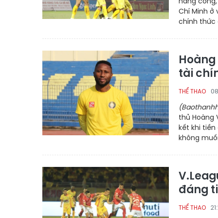
hàng công,
Chí Minh ở 
chính thức
Hoàng 
tài ch
08
THỂ THAO
(Baothanhh
thủ Hoàng 
kết khi tiề
không muốn 
V.Leag
đáng t
21
THỂ THAO