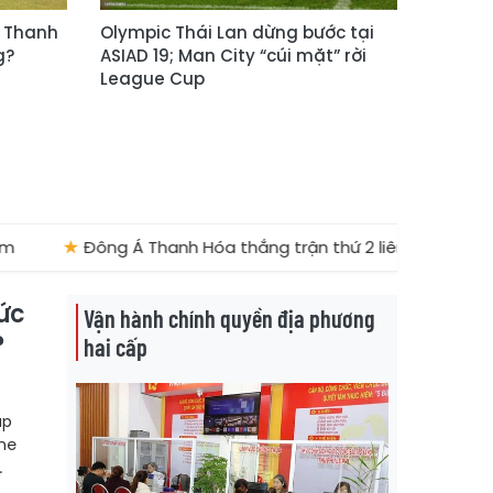
Á Thanh
Olympic Thái Lan dừng bước tại
g?
ASIAD 19; Man City “cúi mặt” rời
League Cup
ng Á Thanh Hóa thắng trận thứ 2 liên tiếp
★
Vòng 19 V.
ức
Vận hành chính quyền địa phương
?
hai cấp
ắp
ane
.