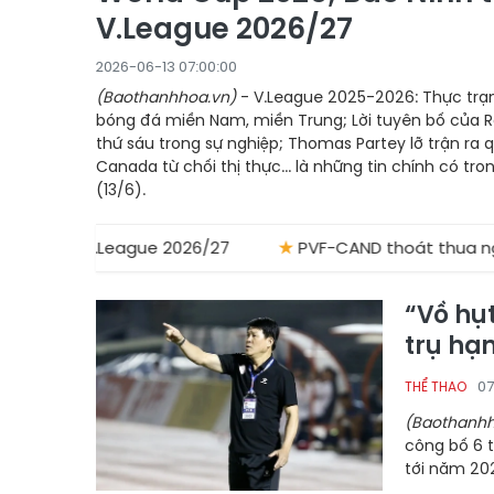
V.League 2026/27
2026-06-13 07:00:00
(Baothanhhoa.vn)
- V.League 2025-2026: Thực trạng
bóng đá miền Nam, miền Trung; Lời tuyên bố của R
thứ sáu trong sự nghiệp; Thomas Partey lỡ trận ra 
Canada từ chối thị thực... là những tin chính có tr
(13/6).
.League 2026/27
★
PVF-CAND thoát thua ngoạn mục; Ch
“Vồ hụ
trụ hạ
07
THỂ THAO
(Baothanhh
công bố 6 t
tới năm 202