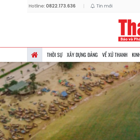
Hotline:
0822.173.636
|
Tin mới
THỜI SỰ
XÂY DỰNG ĐẢNG
VỀ XỨ THANH
KIN