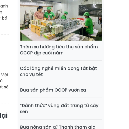
hanh
ên
c bổ
Thêm xu hướng tiêu thụ sản phẩm
OCOP dịp cuối năm
Các làng nghề miến dong tất bật
cho vụ tết
 Việt
hủ
ột số
Đưa sản phẩm OCOP vươn xa
“Đánh thức” vùng đất trũng từ cây
sen
lại
Đưa nông sản xứ Thanh tham gia