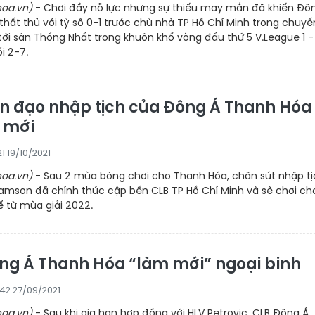
oa.vn)
- Chơi đầy nỗ lực nhưng sự thiếu may mắn đã khiến Đô
hất thủ với tỷ số 0-1 trước chủ nhà TP Hồ Chí Minh trong chuyế
ới sân Thống Nhất trong khuôn khổ vòng đấu thứ 5 V.League 1 -
i 2-7.
ền đạo nhập tịch của Đông Á Thanh Hóa
 mới
:21 19/10/2021
oa.vn)
- Sau 2 mùa bóng chơi cho Thanh Hóa, chân sút nhập tị
amson đã chính thức cập bến CLB TP Hồ Chí Minh và sẽ chơi ch
 từ mùa giải 2022.
ng Á Thanh Hóa “làm mới” ngoại binh
:42 27/09/2021
oa.vn)
- Sau khi gia hạn hợp đồng với HLV Petrovic, CLB Đông Á