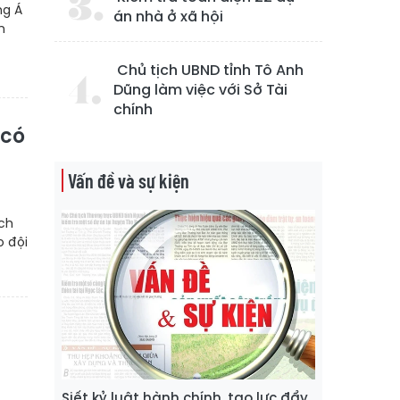
ng Á
án nhà ở xã hội
n
Chủ tịch UBND tỉnh Tô Anh
Dũng làm việc với Sở Tài
chính
 có
Vấn đề và sự kiện
ch
o đội
Siết kỷ luật hành chính, tạo lực đẩy