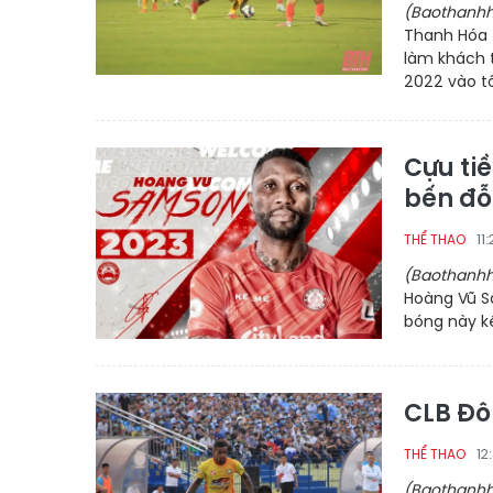
(Baothanhh
Thanh Hóa t
làm khách t
2022 vào tố
Cựu ti
bến đỗ
11
THỂ THAO
(Baothanhh
Hoàng Vũ S
bóng này kể
CLB Đô
12
THỂ THAO
(Baothanhh