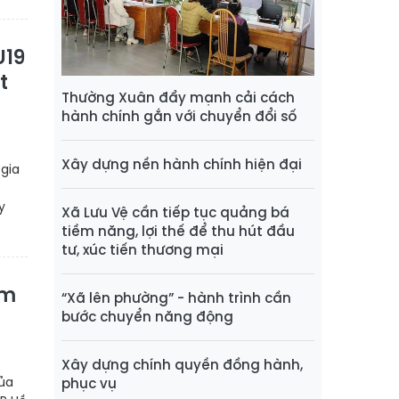
U19
t
Thường Xuân đẩy mạnh cải cách
hành chính gắn với chuyển đổi số
Xây dựng nền hành chính hiện đại
 gia
y
Xã Lưu Vệ cần tiếp tục quảng bá
tiềm năng, lợi thế để thu hút đầu
tư, xúc tiến thương mại
ếm
“Xã lên phường” - hành trình cần
bước chuyển năng động
Xây dựng chính quyền đồng hành,
của
phục vụ