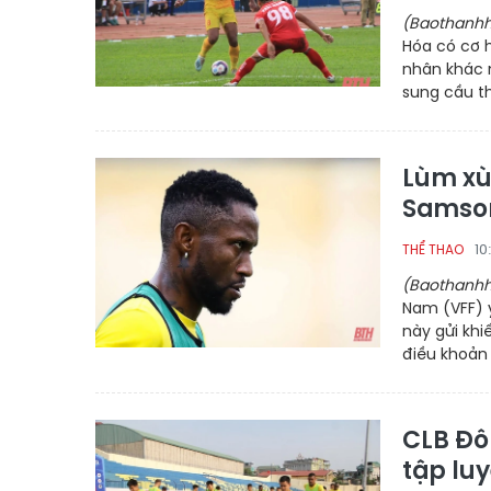
(Baothanhh
Hóa có cơ h
nhân khác 
sung cầu th
Lùm xù
Samson
10
THỂ THAO
(Baothanhh
Nam (VFF) 
này gửi kh
điều khoản 
CLB Đô
tập lu