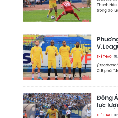
Thanh Hóa b
trong đó lự
Phương
V.Leag
15
THỂ THAO
(Baothanhh
CLB phải “đ
Đông Á
lực lư
10
THỂ THAO