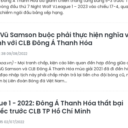
 Đông Á Thanh Hóa đã giành chiến thắng tưng bừng 5-3 trước T
vòng đấu thứ 7 Night Wolf V.League 1 – 2023 vào chiều 17-4, qu
 chiếm ngôi đầu bảng xếp hạng.
Vũ Samson buộc phải thực hiện nghĩa 
ính với CLB Đông Á Thanh Hóa
:38 09/08/2022
oa.vn)
- Mọi tranh chấp, kiện cáo liên quan đến hợp đồng giữa
Vũ Samson và CLB Đông Á Thanh Hóa mùa giải 2021 đã đi đến h
n đạo nhập tịch này phải chấp nhận trả lại tiền cho đội bóng cũ,
bị Liên đoàn Bóng đá Việt Nam...
ue 1 - 2022: Đông Á Thanh Hóa thất bại
iếc trước CLB TP Hồ Chí Minh
:15 02/07/2022