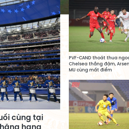
PVF-CAND thoát thua ngo
Chelsea thắng đậm, Arsen
MU cùng mất điểm
ối cùng tại
thăng hạng