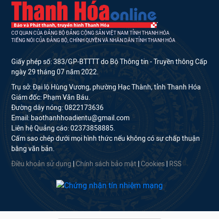
CƠ QUAN CỦA ĐẢNG BỘ ĐẢNG CỘNG SẢN VIỆT NAM TỈNH THANH HÓA
TIẾNG NÓI CỦA ĐẢNG BỘ, CHÍNH QUYỀN VÀ NHÂN DÂN TỈNH THANH HÓA
Giấy phép số: 383/GP-BTTTT do Bộ Thông tin - Truyền thông Cấp
ngày 29 tháng 07 năm 2022.
Trụ sở: Đại lộ Hùng Vương, phường Hạc Thành, tỉnh Thanh Hóa
Giám đốc: Phạm Văn Báu.
Đường dây nóng: 0822173636
Email: baothanhhoadientu@gmail.com
Liên hệ Quảng cáo: 02373858885.
Cấm sao chép dưới mọi hình thức nếu không có sự chấp thuận
bằng văn bản.
Điều khoản sử dụng
|
Chính sách bảo mật
|
Cookies
|
RSS