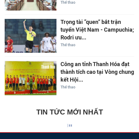
Thể thao
Trọng tài “quen” bắt trận
tuyển Việt Nam - Campuchia;
Rodri ưu...
Thể thao
Công an tỉnh Thanh Hóa đạt
thành tích cao tại Vòng chung
kết Hội...
Thể thao
TIN TỨC MỚI NHẤT