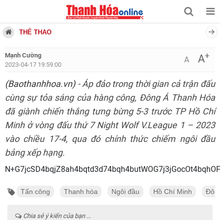
THỂ THAO
+
Mạnh Cường
A
A
2023-04-17 19:59:00
(Baothanhhoa.vn)
- Áp đảo trong thời gian cả trận đấu
cùng sự tỏa sáng của hàng công, Đông Á Thanh Hóa
đã giành chiến thắng tưng bừng 5-3 trước TP Hồ Chí
Minh ở vòng đấu thứ 7 Night Wolf V.League 1 – 2023
vào chiều 17-4, qua đó chính thức chiếm ngôi đầu
bảng xếp hạng.
N+G7jcSD4bqjZ8ah4bqtd3d74bq
Tấn công
Thanh hóa
Ngôi đầu
Hồ Chí Minh
Đôn
Chia sẻ ý kiến của bạn ...