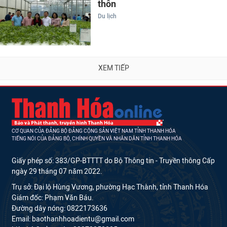
thôn
Du lịch
XEM TIẾP
CƠ QUAN CỦA ĐẢNG BỘ ĐẢNG CỘNG SẢN VIỆT NAM TỈNH THANH HÓA
TIẾNG NÓI CỦA ĐẢNG BỘ, CHÍNH QUYỀN VÀ NHÂN DÂN TỈNH THANH HÓA
Giấy phép số: 383/GP-BTTTT do Bộ Thông tin - Truyền thông Cấp
ngày 29 tháng 07 năm 2022.
Trụ sở: Đại lộ Hùng Vương, phường Hạc Thành, tỉnh Thanh Hóa
Giám đốc: Phạm Văn Báu.
Đường dây nóng: 0822173636
Email: baothanhhoadientu@gmail.com