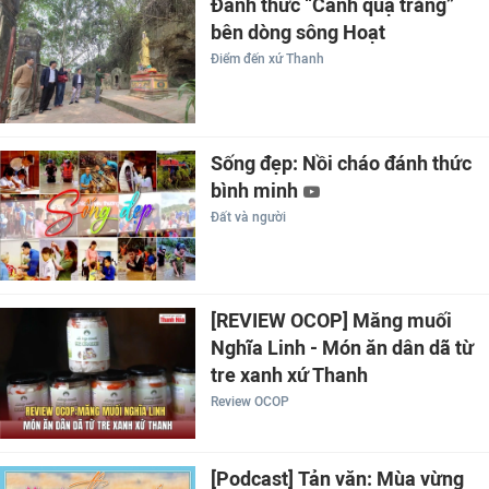
Đánh thức “Cánh quạ trắng”
bên dòng sông Hoạt
Điểm đến xứ Thanh
Sống đẹp: Nồi cháo đánh thức
bình minh
Đất và người
[REVIEW OCOP] Măng muối
Nghĩa Linh - Món ăn dân dã từ
tre xanh xứ Thanh
Review OCOP
[Podcast] Tản văn: Mùa vừng