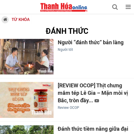
TỪ KHÓA
ĐÁNH THỨC
Người “đánh thức” bản làng
Người tốt
[REVIEW OCOP] Thịt chưng
mắm tép Lê Gia – Mặn mòi vị
Bắc, tròn đầy...
Review OCOP
Đánh thức tiềm năng giữa đại