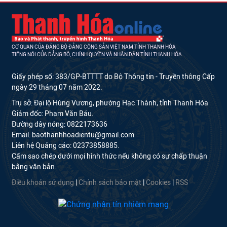
CƠ QUAN CỦA ĐẢNG BỘ ĐẢNG CỘNG SẢN VIỆT NAM TỈNH THANH HÓA
TIẾNG NÓI CỦA ĐẢNG BỘ, CHÍNH QUYỀN VÀ NHÂN DÂN TỈNH THANH HÓA
Giấy phép số: 383/GP-BTTTT do Bộ Thông tin - Truyền thông Cấp
ngày 29 tháng 07 năm 2022.
Trụ sở: Đại lộ Hùng Vương, phường Hạc Thành, tỉnh Thanh Hóa
Giám đốc: Phạm Văn Báu.
Đường dây nóng: 0822173636
Email: baothanhhoadientu@gmail.com
Liên hệ Quảng cáo: 02373858885.
Cấm sao chép dưới mọi hình thức nếu không có sự chấp thuận
bằng văn bản.
Điều khoản sử dụng
|
Chính sách bảo mật
|
Cookies
|
RSS