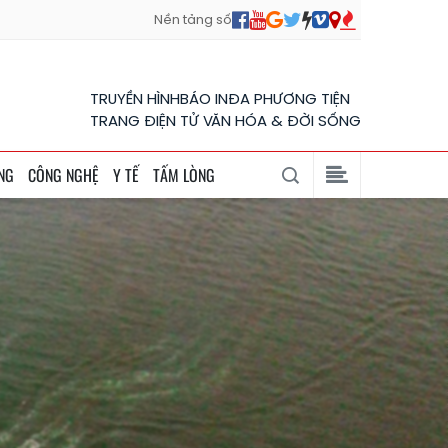
Nền tảng số
TRUYỀN HÌNH
BÁO IN
ĐA PHƯƠNG TIỆN
TRANG ĐIỆN TỬ VĂN HÓA & ĐỜI SỐNG
NG
CÔNG NGHỆ
Y TẾ
TẤM LÒNG