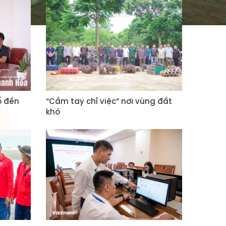
ố đến
“Cầm tay chỉ việc” nơi vùng đất
khó