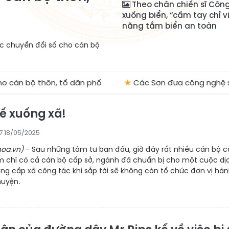
Theo chân chiến sĩ Côn
xuống biển, “cầm tay chỉ v
năng tắm biển an toàn
lực chuyển đổi số cho cán bộ
 cán bộ thôn, tổ dân phố
★
Các Sơn đưa công nghệ số 
ế xuống xã!
17 18/05/2025
oa.vn)
- Sau những tâm tư ban đầu, giờ đây rất nhiều cán bộ 
m chí có cả cán bộ cấp sở, ngành đã chuẩn bị cho một cuộc dị
g cấp xã công tác khi sắp tới sẽ không còn tổ chức đơn vị hà
huyện.