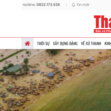
Hotline:
0822.173.636
|
Tin mới
THỜI SỰ
XÂY DỰNG ĐẢNG
VỀ XỨ THANH
KIN