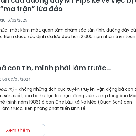
ân của đường dây Mr Pips kể về việc bị
 “ma trận” lừa đảo
:10 16/02/2025
 thức” một kèm một, quan tâm chăm sóc tận tình, đường dây củ
ức Nam được xác định đã lừa đảo hơn 2.600 nạn nhân trên toàn
 con tin, mình phải làm trước...
0:53 03/07/2024
oa.vn)
- Không những tích cực tuyên truyền, vận động bà con 
án sản xuất, xóa bỏ hủ tục lạc hậu, đảng viên vùng đồng bào M
hê (sinh năm 1986) ở bản Ché Lầu, xã Na Mèo (Quan Sơn) còn
àm trước, tiên phong phát triển kinh tế.
Xem thêm