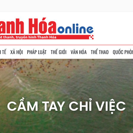
H TẾ
XÃ HỘI
PHÁP LUẬT
THẾ GIỚI
VĂN HÓA
THỂ THAO
QUỐC PHÒ
CẦM TAY CHỈ VIỆC