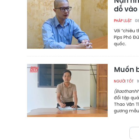
Nạn nh
dỗ vào
08
PHÁP LUẬT
Với “chiêu
Pips Phó Đ
quốc.
Muốn bà
1
NGƯỜI TỐT
(Baothanhh
đổi tập qu
Thao Văn T
gương mẫu l