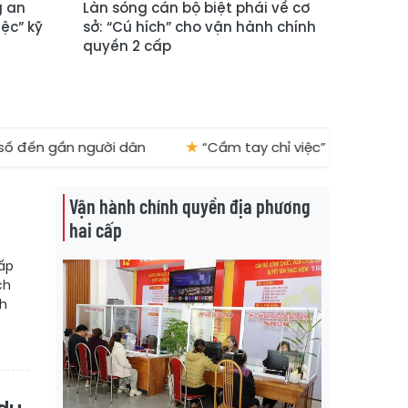
g an
Làn sóng cán bộ biệt phái về cơ
iệc” kỹ
sở: “Cú hích” cho vận hành chính
quyền 2 cấp
đến gần người dân
★
“Cầm tay chỉ việc” nơi vùng đất k
Vận hành chính quyền địa phương
hai cấp
cấp
ch
nh