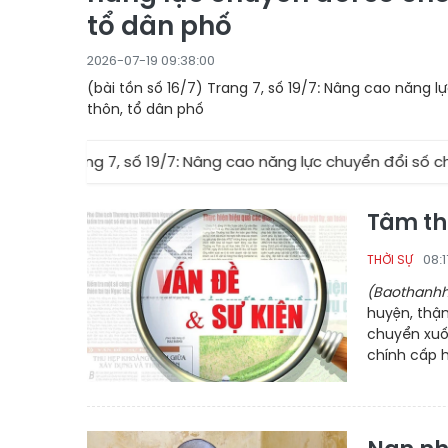
tổ dân phố
2026-07-19 09:38:00
(bài tồn số 16/7) Trang 7, số 19/7: Nâng cao năng 
thôn, tổ dân phố
 16/7) Trang 7, số 19/7: Nâng cao năng lực chuyển đổi số cho
Tâm th
08:
THỜI SỰ
(Baothanhh
huyện, thậ
chuyển xuốn
chính cấp 