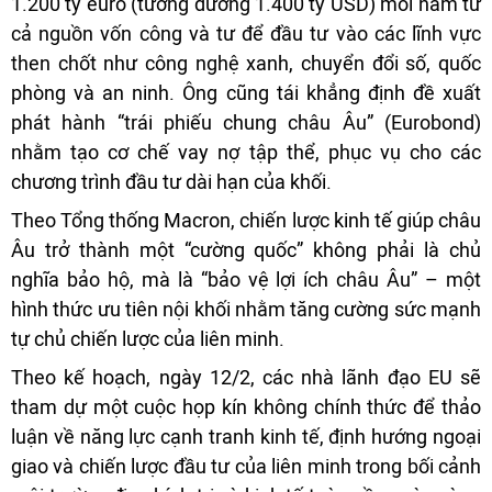
1.200 tỷ euro (tương đương 1.400 tỷ USD) mỗi năm từ
cả nguồn vốn công và tư để đầu tư vào các lĩnh vực
then chốt như công nghệ xanh, chuyển đổi số, quốc
phòng và an ninh. Ông cũng tái khẳng định đề xuất
phát hành “trái phiếu chung châu Âu” (Eurobond)
nhằm tạo cơ chế vay nợ tập thể, phục vụ cho các
chương trình đầu tư dài hạn của khối.
Theo Tổng thống Macron, chiến lược kinh tế giúp châu
Âu trở thành một “cường quốc” không phải là chủ
nghĩa bảo hộ, mà là “bảo vệ lợi ích châu Âu” – một
hình thức ưu tiên nội khối nhằm tăng cường sức mạnh
tự chủ chiến lược của liên minh.
Theo kế hoạch, ngày 12/2, các nhà lãnh đạo EU sẽ
tham dự một cuộc họp kín không chính thức để thảo
luận về năng lực cạnh tranh kinh tế, định hướng ngoại
giao và chiến lược đầu tư của liên minh trong bối cảnh