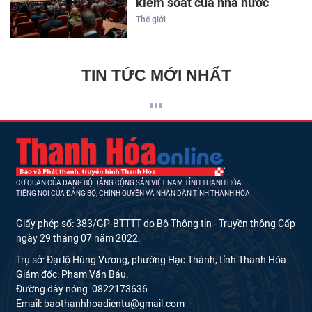
kiểm soát của nhà nước
Thế giới
TIN TỨC MỚI NHẤT
CƠ QUAN CỦA ĐẢNG BỘ ĐẢNG CỘNG SẢN VIỆT NAM TỈNH THANH HÓA
TIẾNG NÓI CỦA ĐẢNG BỘ, CHÍNH QUYỀN VÀ NHÂN DÂN TỈNH THANH HÓA
Giấy phép số: 383/GP-BTTTT do Bộ Thông tin - Truyền thông Cấp
ngày 29 tháng 07 năm 2022.
Trụ sở: Đại lộ Hùng Vương, phường Hạc Thành, tỉnh Thanh Hóa
Giám đốc: Phạm Văn Báu.
Đường dây nóng: 0822173636
Email: baothanhhoadientu@gmail.com