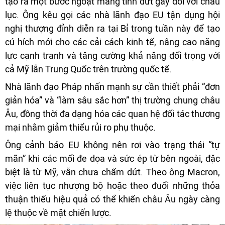
tạo ra một bước ngoặt mang tính đứt gãy đối với châu
lục. Ông kêu gọi các nhà lãnh đạo EU tận dụng hội
nghị thượng đỉnh diễn ra tại Bỉ trong tuần này để tạo
cú hích mới cho các cải cách kinh tế, nâng cao năng
lực cạnh tranh và tăng cường khả năng đối trọng với
cả Mỹ lẫn Trung Quốc trên trường quốc tế.
Nhà lãnh đạo Pháp nhấn mạnh sự cần thiết phải “đơn
giản hóa” và “làm sâu sắc hơn” thị trường chung châu
Âu, đồng thời đa dạng hóa các quan hệ đối tác thương
mại nhằm giảm thiểu rủi ro phụ thuộc.
Ông cảnh báo EU không nên rơi vào trạng thái “tự
mãn” khi các mối đe dọa và sức ép từ bên ngoài, đặc
biệt là từ Mỹ, vẫn chưa chấm dứt. Theo ông Macron,
việc liên tục nhượng bộ hoặc theo đuổi những thỏa
thuận thiếu hiệu quả có thể khiến châu Âu ngày càng
lệ thuộc về mặt chiến lược.