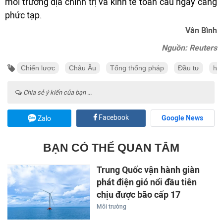
môi trường địa chính trị và kinh tế toàn cầu ngày càng
phức tạp.
Vân Bình
Nguồn: Reuters
Chiến lược
Châu Âu
Tổng thống pháp
Đầu tư
hà
Chia sẻ ý kiến của bạn ...
Facebook
Google News
Zalo
BẠN CÓ THỂ QUAN TÂM
Trung Quốc vận hành giàn
phát điện gió nổi đầu tiên
chịu được bão cấp 17
Môi trường