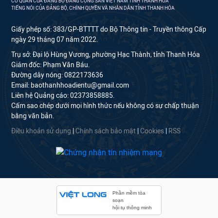
CƠ QUAN CỦA ĐẢNG BỘ ĐẢNG CỘNG SẢN VIỆT NAM TỈNH THANH HÓA
TIẾNG NÓI CỦA ĐẢNG BỘ, CHÍNH QUYỀN VÀ NHÂN DÂN TỈNH THANH HÓA
Giấy phép số: 383/GP-BTTTT do Bộ Thông tin - Truyền thông Cấp
ngày 29 tháng 07 năm 2022.
Trụ sở: Đại lộ Hùng Vương, phường Hạc Thành, tỉnh Thanh Hóa
Giám đốc: Phạm Văn Báu.
Đường dây nóng: 0822173636
Email: baothanhhoadientu@gmail.com
Liên hệ Quảng cáo: 02373858885.
Cấm sao chép dưới mọi hình thức nếu không có sự chấp thuận
bằng văn bản.
Điều khoản sử dụng
|
Chính sách bảo mật
|
Cookies
|
RSS
Phần mềm tòa
soạn
hội tụ thông minh