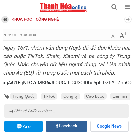
KHOA HỌC - CÔNG NGHỆ
+
A
2025-01-18 08:05:00
A
Ngày 16/1, nhóm vận động Noyb đã đệ đơn khiếu nại,
cáo buộc TikTok, Shein, Xiaomi và ba công ty Trung
Quốc khác chuyển dữ liệu người dùng tại Liên minh
châu Âu (EU) về Trung Quốc một cách trái phép.
xqAiU1EqN+G7qMSRxJFOUGJFIGU3OlDhu5pFIDZFYTZRaOG7
Trung Quốc
TikTok
Công ty
Cáo buộc
Liên minh 
Chia sẻ ý kiến của bạn ...
Facebook
Google News
Zalo