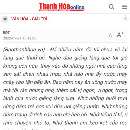
VĂN HÓA - GIẢI TRÍ
+
BĐT
A
A
2022-09-21 16:12:00
(Baothanhhoa.vn)
- Đã nhiều năm rồi tôi chưa về lại
làng quê thuở bé. Nghe đâu giếng làng quê tôi giờ
không còn nữa, thay vào đó những ngôi nhà cao tầng
san sát chen nhau mọc, nhà nào nhà ấy nước máy
chảy vào tận bếp ăn. Bao năm nay ăn uống nước máy
mà tôi vẫn nhung nhớ, thèm cái vị ngon, vị ngọt, trong
lành của nước giếng làng xưa. Nhớ những buổi trưa
cùng đám trẻ con vui đùa nơi giếng nước. Nhớ những
đêm trăng đi rình các anh chị hẹn hò. Nhớ tiếng tỉ tê, rì
rầm chuyện nhỏ to. Nhớ thanh âm kẽo kẹt của mẹ