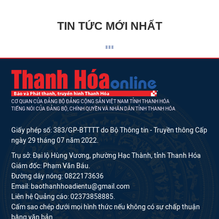
TIN TỨC MỚI NHẤT
CƠ QUAN CỦA ĐẢNG BỘ ĐẢNG CỘNG SẢN VIỆT NAM TỈNH THANH HÓA
TIẾNG NÓI CỦA ĐẢNG BỘ, CHÍNH QUYỀN VÀ NHÂN DÂN TỈNH THANH HÓA
Giấy phép số: 383/GP-BTTTT do Bộ Thông tin - Truyền thông Cấp
ngày 29 tháng 07 năm 2022.
Trụ sở: Đại lộ Hùng Vương, phường Hạc Thành, tỉnh Thanh Hóa
Giám đốc: Phạm Văn Báu.
Đường dây nóng: 0822173636
Email: baothanhhoadientu@gmail.com
Liên hệ Quảng cáo: 02373858885.
Cấm sao chép dưới mọi hình thức nếu không có sự chấp thuận
bằng văn bản.