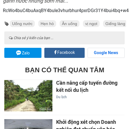
gánh nước những sớm mai...
RcWo4buC4buAxqBY4buIe3vhurbhur4pxrDGr31Y4
Uống nước
Hẹn hò
Ăn uống
vị ngọt
Giếng làng
Chia sẻ ý kiến của bạn ...
Facebook
Google News
Zalo
BẠN CÓ THỂ QUAN TÂM
Cần nâng cấp tuyến đường
kết nối du lịch
Du lịch
Khởi động xét chọn Doanh