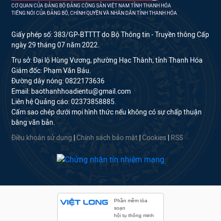
CƠ QUAN CỦA ĐẢNG BỘ ĐẢNG CỘNG SẢN VIỆT NAM TỈNH THANH HÓA
TIẾNG NÓI CỦA ĐẢNG BỘ, CHÍNH QUYỀN VÀ NHÂN DÂN TỈNH THANH HÓA
Giấy phép số: 383/GP-BTTTT do Bộ Thông tin - Truyền thông Cấp
ngày 29 tháng 07 năm 2022.
Trụ sở: Đại lộ Hùng Vương, phường Hạc Thành, tỉnh Thanh Hóa
Giám đốc: Phạm Văn Báu.
Đường dây nóng: 0822173636
Email: baothanhhoadientu@gmail.com
Liên hệ Quảng cáo: 02373858885.
Cấm sao chép dưới mọi hình thức nếu không có sự chấp thuận
bằng văn bản.
Điều khoản sử dụng
|
Chính sách bảo mật
|
Cookies
|
RSS
Phần mềm tòa
soạn
hội tụ thông minh