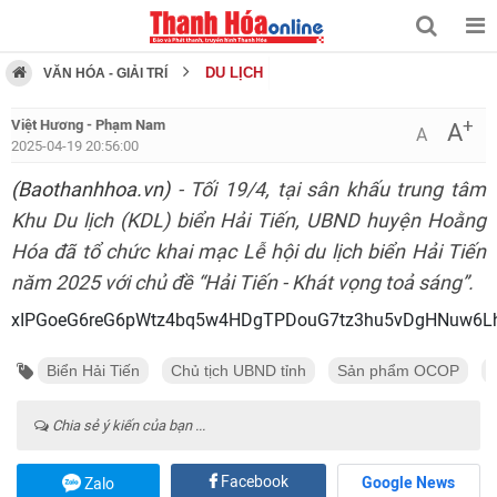
DU LỊCH
VĂN HÓA - GIẢI TRÍ
+
Việt Hương - Phạm Nam
A
A
2025-04-19 20:56:00
(Baothanhhoa.vn)
- Tối 19/4, tại sân khấu trung tâm
Khu Du lịch (KDL) biển Hải Tiến, UBND huyện Hoằng
Hóa đã tổ chức khai mạc Lễ hội du lịch biển Hải Tiến
năm 2025 với chủ đề “Hải Tiến - Khát vọng toả sáng”.
xIPGoeG6reG6pWtz4bq5w4HDgTPD
Biển Hải Tiến
Chủ tịch UBND tỉnh
Sản phẩm OCOP
Chia sẻ ý kiến của bạn ...
Facebook
Google News
Zalo