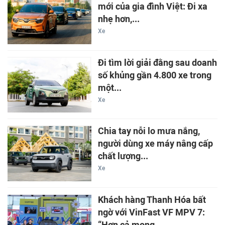
mới của gia đình Việt: Đi xa
nhẹ hơn,...
Xe
Đi tìm lời giải đằng sau doanh
số khủng gần 4.800 xe trong
một...
Xe
Chia tay nỗi lo mưa nắng,
người dùng xe máy nâng cấp
chất lượng...
Xe
Khách hàng Thanh Hóa bất
ngờ với VinFast VF MPV 7:
“Hơn cả mong...