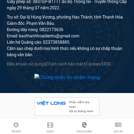
Giấy phép số: 383/GP-BTTTT do Bộ Thông tin - Truyền thông Cấp
ngày 29 tháng 07 năm 2022.
Trụ sở: Đại lộ Hùng Vương, phường Hạc Thành, tỉnh Thanh Hóa
Giám đốc: Phạm Văn Báu.
Đường dây nóng: 0822173636
Email: baothanhhoadientu@gmail.com
Liên hệ Quảng cáo: 02373858885.
Cấm sao chép dưới mọi hình thức nếu không có sự chấp thuận
bằng văn bản.
Điều khoản sử dụng
|
Chính sách bảo mật
|
Cookies
|
RSS
Phần mềm tòa
soạn
hội tụ thông minh
TIN MỚI
VIDEO
E-MAGAZINE
BÁO IN