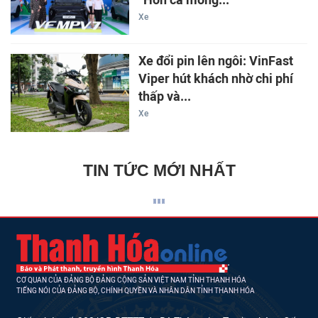
Xe
Xe đổi pin lên ngôi: VinFast
Viper hút khách nhờ chi phí
thấp và...
Xe
TIN TỨC MỚI NHẤT
CƠ QUAN CỦA ĐẢNG BỘ ĐẢNG CỘNG SẢN VIỆT NAM TỈNH THANH HÓA
TIẾNG NÓI CỦA ĐẢNG BỘ, CHÍNH QUYỀN VÀ NHÂN DÂN TỈNH THANH HÓA