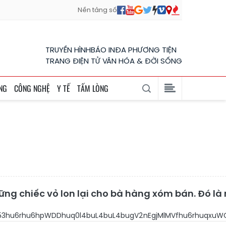
Nền tảng số
TRUYỀN HÌNH
BÁO IN
ĐA PHƯƠNG TIỆN
TRANG ĐIỆN TỬ VĂN HÓA & ĐỜI SỐNG
NG
CÔNG NGHỆ
Y TẾ
TẤM LÒNG
ững chiếc vỏ lon lại cho bà hàng xóm bán. Đó l
w53hu6rhu6hpWDDhuq0l4buL4buL4bugV2nEgjMlMVfhu6rhuqx