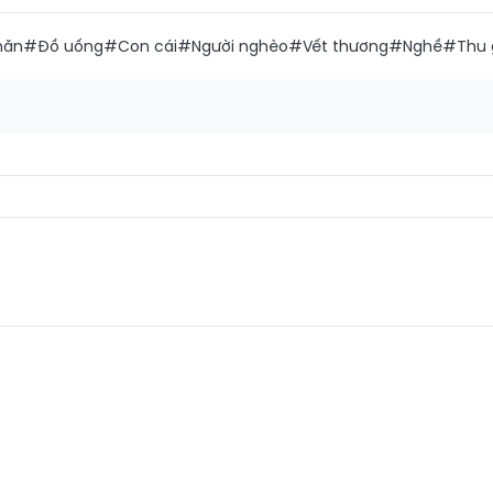
hăn
#Đồ uống
#Con cái
#Người nghèo
#Vết thương
#Nghề
#Thu