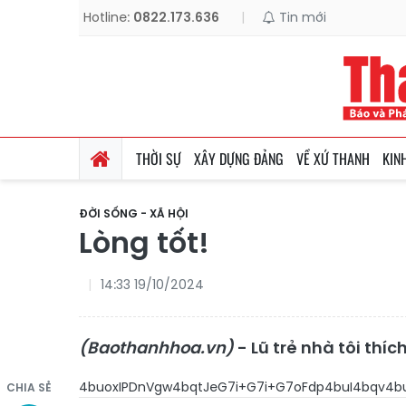
Hotline:
0822.173.636
|
Tin mới
THỜI SỰ
XÂY DỰNG ĐẢNG
VỀ XỨ THANH
KIN
ĐỜI SỐNG - XÃ HỘI
Lòng tốt!
14:33 19/10/2024
(Baothanhhoa.vn)
- Lũ trẻ nhà tôi th
4buoxIPDnVgw4bqtJeG7i+G7i+G7oFdp4buI4bqv4
CHIA SẺ