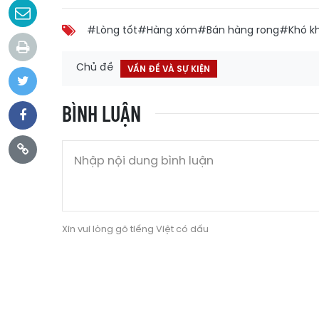
#Lòng tốt
#Hàng xóm
#Bán hàng rong
#Khó k
Chủ đề
VẤN ĐỀ VÀ SỰ KIỆN
BÌNH LUẬN
Xin vui lòng gõ tiếng Việt có dấu