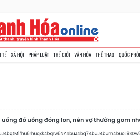
H TẾ
XÃ HỘI
PHÁP LUẬT
THẾ GIỚI
VĂN HÓA
THỂ THAO
QUỐC PHÒ
ích uống đồ uống đóng lon, nên vợ thường gom nh
buJ4bqtM1fhu6rhuqxk4bqrw6NY4buJ4bq74buJ4bum4buoL8SD