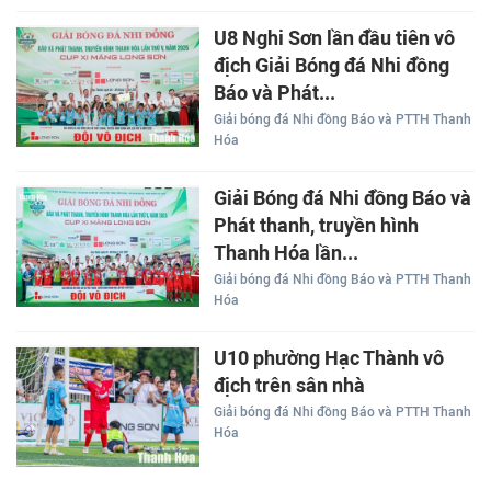
U8 Nghi Sơn lần đầu tiên vô
địch Giải Bóng đá Nhi đồng
Báo và Phát...
Giải bóng đá Nhi đồng Báo và PTTH Thanh
Hóa
Giải Bóng đá Nhi đồng Báo và
Phát thanh, truyền hình
Thanh Hóa lần...
Giải bóng đá Nhi đồng Báo và PTTH Thanh
Hóa
U10 phường Hạc Thành vô
địch trên sân nhà
Giải bóng đá Nhi đồng Báo và PTTH Thanh
Hóa