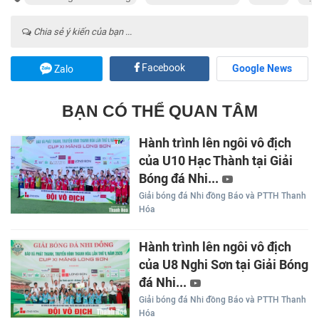
Chia sẻ ý kiến của bạn ...
Facebook
Google News
Zalo
BẠN CÓ THỂ QUAN TÂM
Hành trình lên ngôi vô địch
của U10 Hạc Thành tại Giải
Bóng đá Nhi...
Giải bóng đá Nhi đồng Báo và PTTH Thanh
Hóa
Hành trình lên ngôi vô địch
của U8 Nghi Sơn tại Giải Bóng
đá Nhi...
Giải bóng đá Nhi đồng Báo và PTTH Thanh
Hóa