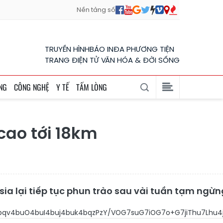
Nền tảng số
TRUYỀN HÌNH
BÁO IN
ĐA PHƯƠNG TIỆN
TRANG ĐIỆN TỬ VĂN HÓA & ĐỜI SỐNG
NG
CÔNG NGHỆ
Y TẾ
TẤM LÒNG
 cao tới 18km
sia lại tiếp tục phun trào sau vài tuần tạm ngừng
bqv4buO4buI4buj4buk4bqzPzY/VOG7suG7iOG7o+G7jiThu7Lhu