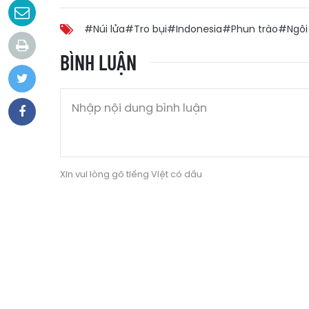
#Núi lửa
#Tro bụi
#Indonesia
#Phun trào
#Ngôi
BÌNH LUẬN
Xin vui lòng gõ tiếng Việt có dấu