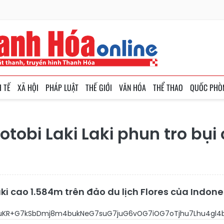
H TẾ
XÃ HỘI
PHÁP LUẬT
THẾ GIỚI
VĂN HÓA
THỂ THAO
QUỐC PHÒ
otobi Laki Laki phun tro bụi
ki cao 1.584m trên đảo du lịch Flores của Indone
buKR+G7kSbDmj8m4bukNeG7suG7juG6vOG7iOG7oTjhu7Lhu4gl4