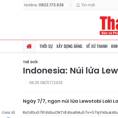
Hotline:
0822.173.636
|
Tin mới
THỜI SỰ
XÂY DỰNG ĐẢNG
VỀ XỨ THANH
KIN
THẾ GIỚI
Indonesia: Núi lửa Lew
06:25 08/07/2025
Ngày 7/7, ngọn núi lửa Lewotobi Laki La
RsOdSuG7iFUl4buONTVE4buKMuG7s+G7sjYl4buk4
CHIA SẺ