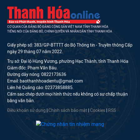
CƠ QUAN CỦA ĐẢNG BỘ ĐẢNG CỘNG SẢN VIỆT NAM TỈNH THANH HÓA
TIẾNG NÓI CỦA ĐẢNG BỘ, CHÍNH QUYỀN VÀ NHÂN DÂN TỈNH THANH HÓA
Giấy phép số: 383/GP-BTTTT do Bộ Thông tin - Truyền thông Cấp
ngày 29 tháng 07 năm 2022.
Trụ sở: Đại lộ Hùng Vương, phường Hạc Thành, tỉnh Thanh Hóa
Giám đốc: Phạm Văn Báu.
Đường dây nóng: 0822173636
Email: baothanhhoadientu@gmail.com
Liên hệ Quảng cáo: 02373858885.
Cấm sao chép dưới mọi hình thức nếu không có sự chấp thuận
bằng văn bản.
Điều khoản sử dụng
|
Chính sách bảo mật
|
Cookies
|
RSS