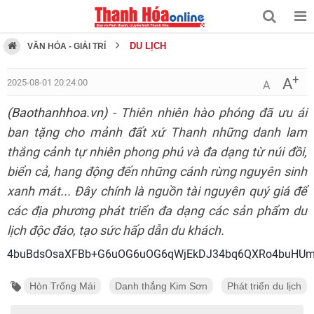
DU LỊCH
VĂN HÓA - GIẢI TRÍ
+
A
2025-08-01 20:24:00
A
(Baothanhhoa.vn)
- Thiên nhiên hào phóng đã ưu ái
ban tặng cho mảnh đất xứ Thanh những danh lam
thắng cảnh tự nhiên phong phú và đa dạng từ núi đồi,
biển cả, hang động đến những cánh rừng nguyên sinh
xanh mát... Đây chính là nguồn tài nguyên quý giá để
các địa phương phát triển đa dạng các sản phẩm du
lịch độc đáo, tạo sức hấp dẫn du khách.
4buBdsOsaXFBb+G6uOG6uOG6qWjEkDJ3
Hòn Trống Mái
Danh thắng Kim Sơn
Phát triển du lịch