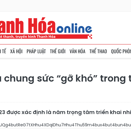
H TẾ
XÃ HỘI
PHÁP LUẬT
THẾ GIỚI
VĂN HÓA
THỂ THAO
QUỐC PHÒ
à chung sức “gỡ khó” trong 
được xác định là năm trọng tâm triển khai nhiệm
u7VsxJDEkOG6pe