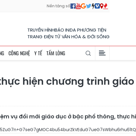
Nền tảng số
TRUYỀN HÌNH
BÁO IN
ĐA PHƯƠNG TIỆN
TRANG ĐIỆN TỬ VĂN HÓA & ĐỜI SỐNG
NG
CÔNG NGHỆ
Y TẾ
TẤM LÒNG
thực hiện chương trình giá
 vụ đổi mới giáo dục ở bậc phổ thông, thực hiện 
G7hULhu6zhu7lFc