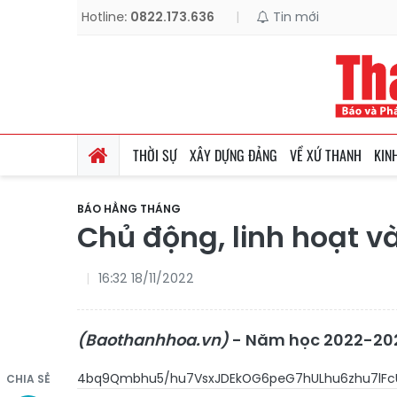
Hotline:
0822.173.636
|
Tin mới
THỜI SỰ
XÂY DỰNG ĐẢNG
VỀ XỨ THANH
KIN
BÁO HẰNG THÁNG
Chủ động, linh hoạt v
16:32 18/11/2022
(Baothanhhoa.vn)
- Năm học 2022-2023 
4bq9Qmbhu5/h
CHIA SẺ