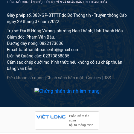
TIẾNG NÓI CỦA ĐẢNG BỘ, CHÍNH QUYỀN VÀ NHÂN DÂN TỈNH THANH HÓA
Giấy phép số: 383/GP-BTTTT do Bộ Thông tin - Truyền thông Cấp
ngày 29 tháng 07 năm 2022.
Trụ sở: Đại lộ Hùng Vương, phường Hạc Thành, tỉnh Thanh Hóa
Giám đốc: Phạm Văn Báu.
Đường dây nóng: 0822173636
Email: baothanhhoadientu@gmail.com
Liên hệ Quảng cáo: 02373858885.
Cấm sao chép dưới mọi hình thức nếu không có sự chấp thuận
bằng văn bản.
Điều khoản sử dụng
|
Chính sách bảo mật
|
Cookies
|
RSS
Phần mềm tòa
soạn
hội tụ thông minh