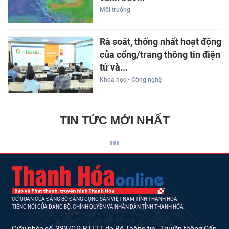
Môi trường
Rà soát, thống nhất hoạt động
của cổng/trang thông tin điện
tử và...
Khoa học - Công nghệ
TIN TỨC MỚI NHẤT
CƠ QUAN CỦA ĐẢNG BỘ ĐẢNG CỘNG SẢN VIỆT NAM TỈNH THANH HÓA
TIẾNG NÓI CỦA ĐẢNG BỘ, CHÍNH QUYỀN VÀ NHÂN DÂN TỈNH THANH HÓA