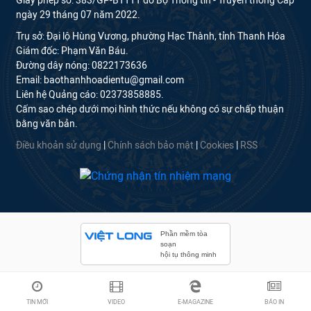
Giấy phép số: 383/GP-BTTTT do Bộ Thông tin - Truyền thông Cấp
ngày 29 tháng 07 năm 2022.
Trụ sở: Đại lộ Hùng Vương, phường Hạc Thành, tỉnh Thanh Hóa
Giám đốc: Phạm Văn Báu.
Đường dây nóng: 0822173636
Email: baothanhhoadientu@gmail.com
Liên hệ Quảng cáo: 02373858885.
Cấm sao chép dưới mọi hình thức nếu không có sự chấp thuận
bằng văn bản.
Điều khoản sử dụng
|
Chính sách bảo mật
|
Cookies
|
RSS
Phần mềm tòa
soạn
hội tụ thông minh
TIN MỚI
VIDEO
E-MAGAZINE
BÁO IN