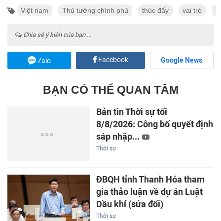
Việt nam
Thủ tướng chính phủ
thúc đẩy
vai trò
L
Chia sẻ ý kiến của bạn ...
Facebook
Google News
Zalo
BẠN CÓ THỂ QUAN TÂM
Bản tin Thời sự tối
8/8/2026: Công bố quyết định
sáp nhập...
Thời sự
ĐBQH tỉnh Thanh Hóa tham
gia thảo luận về dự án Luật
Dầu khí (sửa đổi)
Thời sự