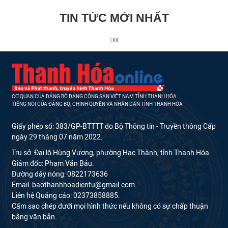
TIN TỨC MỚI NHẤT
CƠ QUAN CỦA ĐẢNG BỘ ĐẢNG CỘNG SẢN VIỆT NAM TỈNH THANH HÓA
TIẾNG NÓI CỦA ĐẢNG BỘ, CHÍNH QUYỀN VÀ NHÂN DÂN TỈNH THANH HÓA
Giấy phép số: 383/GP-BTTTT do Bộ Thông tin - Truyền thông Cấp
ngày 29 tháng 07 năm 2022.
Trụ sở: Đại lộ Hùng Vương, phường Hạc Thành, tỉnh Thanh Hóa
Giám đốc: Phạm Văn Báu.
Đường dây nóng: 0822173636
Email: baothanhhoadientu@gmail.com
Liên hệ Quảng cáo: 02373858885.
Cấm sao chép dưới mọi hình thức nếu không có sự chấp thuận
bằng văn bản.