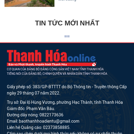
TIN TỨC MỚI NHẤT
CƠ QUAN CỦA ĐẢNG BỘ ĐẢNG CỘNG SẢN VIỆT NAM TỈNH THANH HÓA
TIẾNG NÓI CỦA ĐẢNG BỘ, CHÍNH QUYỀN VÀ NHÂN DÂN TỈNH THANH HÓA
Giấy phép số: 383/GP-BTTTT do Bộ Thông tin - Truyền thông Cấp
ngày 29 tháng 07 năm 2022.
Trụ sở: Đại lộ Hùng Vương, phường Hạc Thành, tỉnh Thanh Hóa
Giám đốc: Phạm Văn Báu.
Đường dây nóng: 0822173636
Email: baothanhhoadientu@gmail.com
Liên hệ Quảng cáo: 02373858885.
Cấm sao chép dưới mọi hình thức nếu không có sự chấp thuận