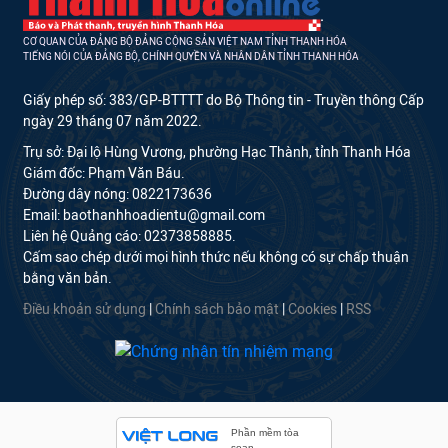
CƠ QUAN CỦA ĐẢNG BỘ ĐẢNG CỘNG SẢN VIỆT NAM TỈNH THANH HÓA
TIẾNG NÓI CỦA ĐẢNG BỘ, CHÍNH QUYỀN VÀ NHÂN DÂN TỈNH THANH HÓA
Giấy phép số: 383/GP-BTTTT do Bộ Thông tin - Truyền thông Cấp
ngày 29 tháng 07 năm 2022.
Trụ sở: Đại lộ Hùng Vương, phường Hạc Thành, tỉnh Thanh Hóa
Giám đốc: Phạm Văn Báu.
Đường dây nóng: 0822173636
Email: baothanhhoadientu@gmail.com
Liên hệ Quảng cáo: 02373858885.
Cấm sao chép dưới mọi hình thức nếu không có sự chấp thuận
bằng văn bản.
Điều khoản sử dụng
|
Chính sách bảo mật
|
Cookies
|
RSS
Phần mềm tòa
soạn