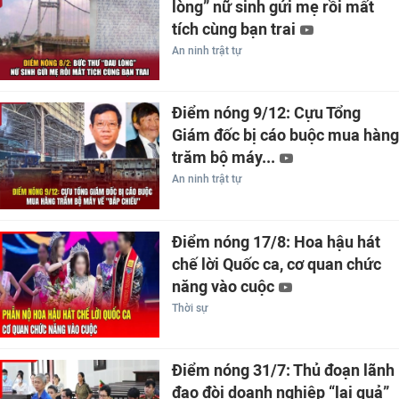
lòng” nữ sinh gửi mẹ rồi mất
tích cùng bạn trai
An ninh trật tự
Điểm nóng 9/12: Cựu Tổng
Giám đốc bị cáo buộc mua hàng
trăm bộ máy...
An ninh trật tự
Điểm nóng 17/8: Hoa hậu hát
chế lời Quốc ca, cơ quan chức
năng vào cuộc
Thời sự
Điểm nóng 31/7: Thủ đoạn lãnh
đạo đòi doanh nghiệp “lại quả”