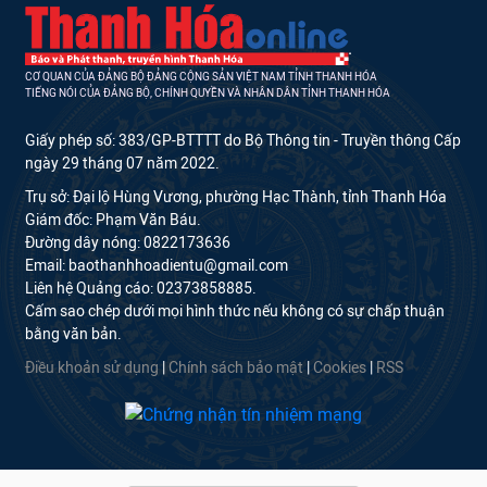
CƠ QUAN CỦA ĐẢNG BỘ ĐẢNG CỘNG SẢN VIỆT NAM TỈNH THANH HÓA
TIẾNG NÓI CỦA ĐẢNG BỘ, CHÍNH QUYỀN VÀ NHÂN DÂN TỈNH THANH HÓA
Giấy phép số: 383/GP-BTTTT do Bộ Thông tin - Truyền thông Cấp
ngày 29 tháng 07 năm 2022.
Trụ sở: Đại lộ Hùng Vương, phường Hạc Thành, tỉnh Thanh Hóa
Giám đốc: Phạm Văn Báu.
Đường dây nóng: 0822173636
Email: baothanhhoadientu@gmail.com
Liên hệ Quảng cáo: 02373858885.
Cấm sao chép dưới mọi hình thức nếu không có sự chấp thuận
bằng văn bản.
Điều khoản sử dụng
|
Chính sách bảo mật
|
Cookies
|
RSS