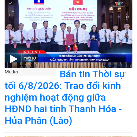
Bản tin Thời sự
Media
tối 6/8/2026: Trao đổi kinh
nghiệm hoạt động giữa
HĐND hai tỉnh Thanh Hóa -
Hủa Phăn (Lào)