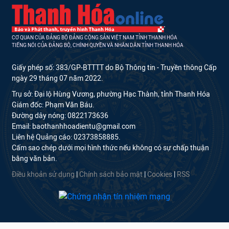
CƠ QUAN CỦA ĐẢNG BỘ ĐẢNG CỘNG SẢN VIỆT NAM TỈNH THANH HÓA
TIẾNG NÓI CỦA ĐẢNG BỘ, CHÍNH QUYỀN VÀ NHÂN DÂN TỈNH THANH HÓA
Giấy phép số: 383/GP-BTTTT do Bộ Thông tin - Truyền thông Cấp
ngày 29 tháng 07 năm 2022.
Trụ sở: Đại lộ Hùng Vương, phường Hạc Thành, tỉnh Thanh Hóa
Giám đốc: Phạm Văn Báu.
Đường dây nóng: 0822173636
Email: baothanhhoadientu@gmail.com
Liên hệ Quảng cáo: 02373858885.
Cấm sao chép dưới mọi hình thức nếu không có sự chấp thuận
bằng văn bản.
Điều khoản sử dụng
|
Chính sách bảo mật
|
Cookies
|
RSS
Phần mềm tòa
soạn