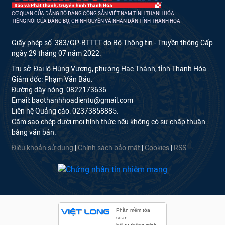
CƠ QUAN CỦA ĐẢNG BỘ ĐẢNG CỘNG SẢN VIỆT NAM TỈNH THANH HÓA
TIẾNG NÓI CỦA ĐẢNG BỘ, CHÍNH QUYỀN VÀ NHÂN DÂN TỈNH THANH HÓA
Giấy phép số: 383/GP-BTTTT do Bộ Thông tin - Truyền thông Cấp
ngày 29 tháng 07 năm 2022.
Trụ sở: Đại lộ Hùng Vương, phường Hạc Thành, tỉnh Thanh Hóa
Giám đốc: Phạm Văn Báu.
Đường dây nóng: 0822173636
Email: baothanhhoadientu@gmail.com
Liên hệ Quảng cáo: 02373858885.
Cấm sao chép dưới mọi hình thức nếu không có sự chấp thuận
bằng văn bản.
Điều khoản sử dụng
|
Chính sách bảo mật
|
Cookies
|
RSS
Phần mềm tòa
soạn