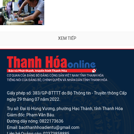
XEM TIẾP
CƠ QUAN CỦA ĐẢNG BỘ ĐẢNG CỘNG SẢN VIỆT NAM TỈNH THANH HÓA
TIẾNG NÓI CỦA ĐẢNG BỘ, CHÍNH QUYỀN VÀ NHÂN DÂN TỈNH THANH HÓA
Giấy phép số: 383/GP-BTTTT do Bộ Thông tin - Truyền thông Cấp
ngày 29 tháng 07 năm 2022.
Trụ sở: Đại lộ Hùng Vương, phường Hạc Thành, tỉnh Thanh Hóa
Giám đốc: Phạm Văn Báu.
Đường dây nóng: 0822173636
Email: baothanhhoadientu@gmail.com
Liên hệ Quảng cáo: 02373858885.