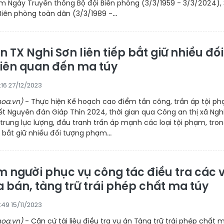
m Ngày Truyền thống Bộ đội Biên phòng (3/3/1959 - 3/3/2024),
ên phòng toàn dân (3/3/1989 -...
 TX Nghi Sơn liên tiếp bắt giữ nhiều đối
liên quan đến ma túy
:16 27/12/2023
oa.vn)
- Thực hiện Kế hoạch cao điểm tấn công, trấn áp tội p
t Nguyên đán Giáp Thìn 2024, thời gian qua Công an thị xã Ngh
trung lực lượng, đấu tranh trấn áp mạnh các loại tội phạm, tro
, bắt giữ nhiều đối tượng phạm...
ìm người phục vụ công tác điều tra các 
 bán, tàng trữ trái phép chất ma túy
:49 15/11/2023
oa.vn)
- Căn cứ tài liệu điều tra vụ án Tàng trữ trái phép chất 