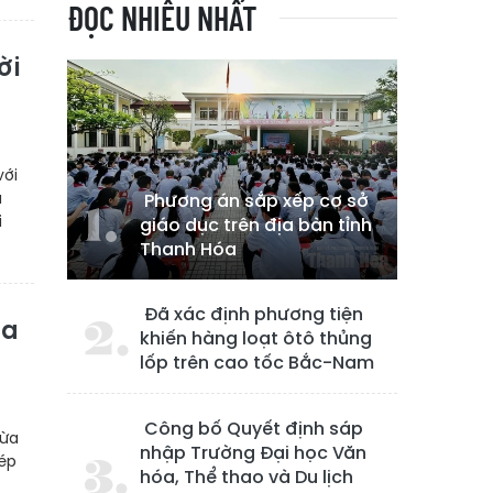
ĐỌC NHIỀU NHẤT
ời
với
à
Phương án sắp xếp cơ sở
i
giáo dục trên địa bàn tỉnh
Thanh Hóa
Đã xác định phương tiện
ua
khiến hàng loạt ôtô thủng
lốp trên cao tốc Bắc-Nam
Công bố Quyết định sáp
vừa
nhập Trường Đại học Văn
hép
hóa, Thể thao và Du lịch