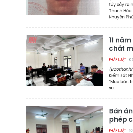
túy xảy ra 
Thanh Hóa v
Nhuyễn Phú 
11 năm
chất m
0
PHÁP LUẬT
(Baothanhh
Kiểm sát Nh
“Mua bán tr
sự.
Bản án
phép c
10
PHÁP LUẬT