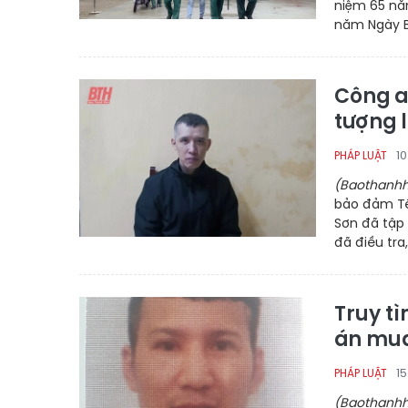
niệm 65 nă
năm Ngày Bi
Công an
tượng 
10
PHÁP LUẬT
(Baothanhh
bảo đảm Tế
Sơn đã tập 
đã điều tra
Truy t
án mua
15
PHÁP LUẬT
(Baothanhh