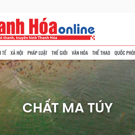
H TẾ
XÃ HỘI
PHÁP LUẬT
THẾ GIỚI
VĂN HÓA
THỂ THAO
QUỐC PHÒ
CHẤT MA TÚY