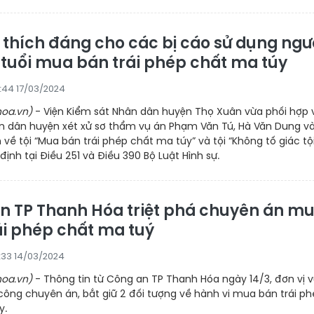
 thích đáng cho các bị cáo sử dụng ngư
6 tuổi mua bán trái phép chất ma túy
5:44 17/03/2024
oa.vn)
- Viện Kiểm sát Nhân dân huyện Thọ Xuân vừa phối hợp 
n dân huyện xét xử sơ thẩm vụ án Phạm Văn Tú, Hà Văn Dung v
ề tội “Mua bán trái phép chất ma túy” và tội “Không tố giác tộ
ịnh tại Điều 251 và Điều 390 Bộ Luật Hình sự.
n TP Thanh Hóa triệt phá chuyên án m
ái phép chất ma tuý
2:33 14/03/2024
oa.vn)
- Thông tin từ Công an TP Thanh Hóa ngày 14/3, đơn vị 
ông chuyên án, bắt giữ 2 đối tượng về hành vi mua bán trái p
y.