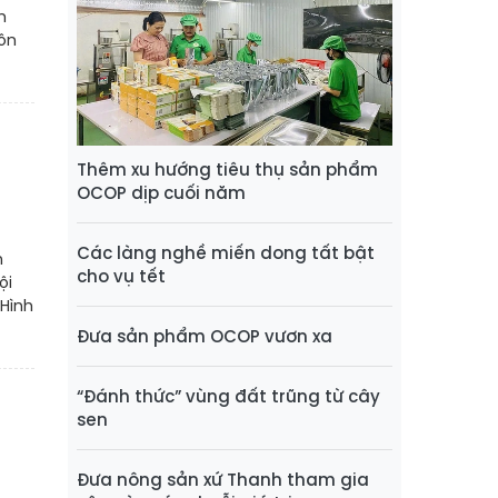
h
hôn
Thêm xu hướng tiêu thụ sản phẩm
OCOP dịp cuối năm
Các làng nghề miến dong tất bật
n
cho vụ tết
ội
 Hình
Đưa sản phẩm OCOP vươn xa
“Đánh thức” vùng đất trũng từ cây
sen
Đưa nông sản xứ Thanh tham gia