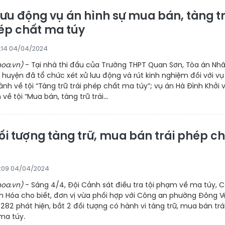
 lưu động vụ án hình sự mua bán, tàng t
hép chất ma túy
6:14 04/04/2024
oa.vn)
- Tại nhà thi đấu của Trường THPT Quan Sơn, Tòa án Nh
huyện đã tổ chức xét xử lưu động và rút kinh nghiệm đối với vụ
nh về tội “Tàng trữ trái phép chất ma túy”; vụ án Hà Đình Khởi 
ề tội “Mua bán, tàng trữ trái...
ối tượng tàng trữ, mua bán trái phép c
6:09 04/04/2024
oa.vn)
- Sáng 4/4, Ðội Cảnh sát điều tra tội phạm về ma túy, 
h Hóa cho biết, đơn vị vừa phối hợp với Công an phường Đông V
 282 phát hiện, bắt 2 đối tượng có hành vi tàng trữ, mua bán trá
ma túy.