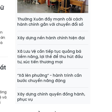
rữ
Thường Xuân đẩy mạnh cải cách
hành chính gắn với chuyển đổi số
ân
 án
Xây dựng nền hành chính hiện đại
và
Xã Lưu Vệ cần tiếp tục quảng bá
tiềm năng, lợi thế để thu hút đầu
tư, xúc tiến thương mại
hất
“Xã lên phường” - hành trình cần
bước chuyển năng động
Công
Xây dựng chính quyền đồng hành,
ệ và
phục vụ
i