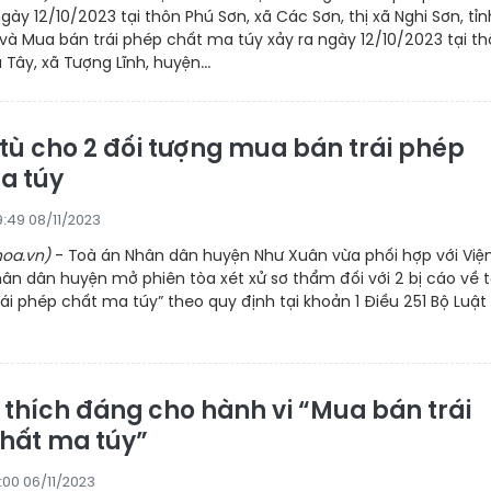
ngày 12/10/2023 tại thôn Phú Sơn, xã Các Sơn, thị xã Nghi Sơn, tỉn
à Mua bán trái phép chất ma túy xảy ra ngày 12/10/2023 tại t
Tây, xã Tượng Lĩnh, huyện...
 tù cho 2 đối tượng mua bán trái phép
a túy
9:49 08/11/2023
oa.vn)
- Toà án Nhân dân huyện Như Xuân vừa phối hợp với Việ
ân dân huyện mở phiên tòa xét xử sơ thẩm đối với 2 bị cáo về t
ái phép chất ma túy” theo quy định tại khoản 1 Điều 251 Bộ Luật
 thích đáng cho hành vi “Mua bán trái
hất ma túy”
:00 06/11/2023