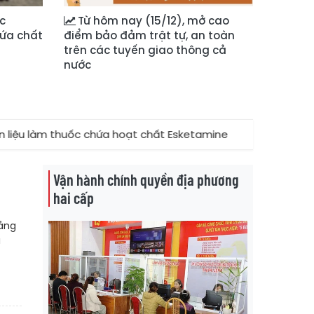
c
Từ hôm nay (15/12), mở cao
hứa chất
điểm bảo đảm trật tự, an toàn
trên các tuyến giao thông cả
nước
thuốc chứa hoạt chất Esketamine
★
Kiểm soát nhập kh
Vận hành chính quyền địa phương
hai cấp
cảng
ả