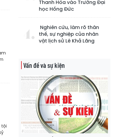
Thanh Hóa vào Trường Đại
học Hồng Đức
Nghiên cứu, làm rõ thân
thế, sự nghiệp của nhân
vật lịch sử Lê Khả Lãng
hạm
ăm
Vấn đề và sự kiện
tội
kỷ