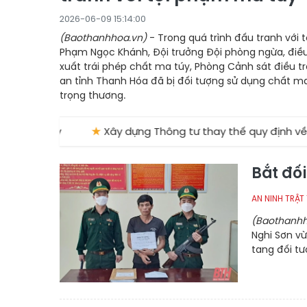
2026-06-09 15:14:00
(Baothanhhoa.vn)
- Trong quá trình đấu tranh với 
Phạm Ngọc Khánh, Đội trưởng Đội phòng ngừa, điều 
xuất trái phép chất ma túy, Phòng Cảnh sát điều 
an tỉnh Thanh Hóa đã bị đối tượng sử dụng chất m
trọng thương.
y
★
Xây dựng Thông tư thay thế quy định về thuốc hư
Bắt đối
AN NINH TRẬT
(Baothanhh
Nghi Sơn vừ
tang đối tư