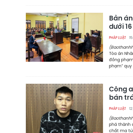
Bản án
dưới 1
1
PHÁP LUẬT
(Baothanhh
Tòa án Nhâ
đồng phạm v
phạm” quy đ
Công a
bán tr
1
PHÁP LUẬT
(Baothanhh
phá thành c
chất ma tú