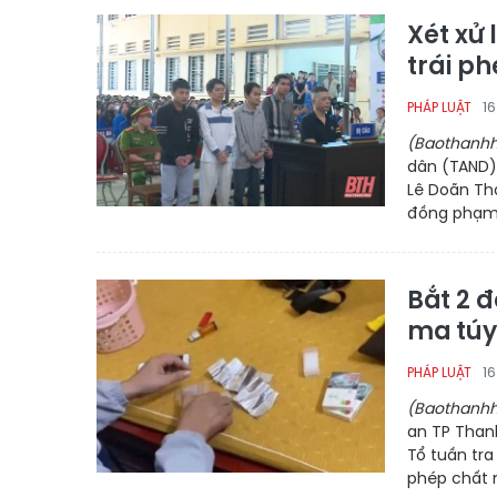
Xét xử
trái p
1
PHÁP LUẬT
(Baothanhh
dân (TAND) 
Lê Doãn Thà
đồng phạm v
Bắt 2 đ
ma túy
1
PHÁP LUẬT
(Baothanhh
an TP Than
Tổ tuần tra
phép chất 