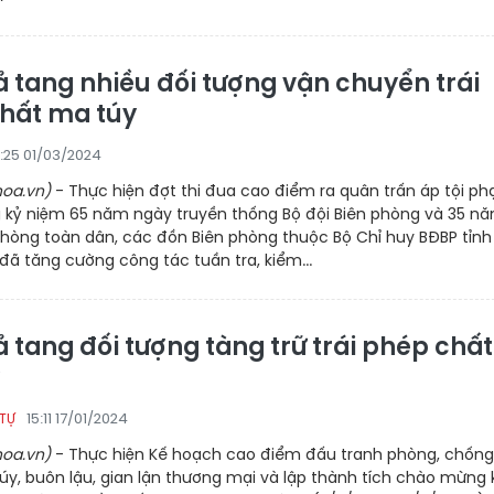
ả tang nhiều đối tượng vận chuyển trái
hất ma túy
4:25 01/03/2024
oa.vn)
- Thực hiện đợt thi đua cao điểm ra quân trấn áp tội p
kỷ niệm 65 năm ngày truyền thống Bộ đội Biên phòng và 35 n
phòng toàn dân, các đồn Biên phòng thuộc Bộ Chỉ huy BĐBP tỉnh
ã tăng cường công tác tuần tra, kiểm...
 tang đối tượng tàng trữ trái phép chất
15:11 17/01/2024
 TỰ
oa.vn)
- Thực hiện Kế hoạch cao điểm đấu tranh phòng, chống 
y, buôn lậu, gian lận thương mại và lập thành tích chào mừng 