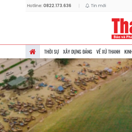
Hotline:
0822.173.636
|
Tin mới
THỜI SỰ
XÂY DỰNG ĐẢNG
VỀ XỨ THANH
KIN