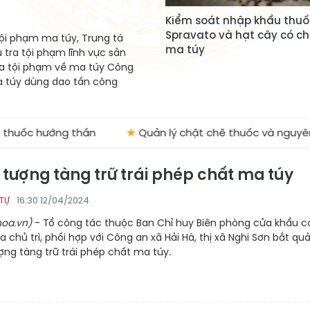
Kiểm soát nhập khẩu thuố
Spravato và hạt cây có c
tội phạm ma túy, Trung tá
ma túy
tra tội phạm lĩnh vực sản
tra tội phạm về ma túy Công
a túy dùng dao tấn công
ớng thần
★
Quản lý chặt chẽ thuốc và nguyên liệu làm 
 tượng tàng trữ trái phép chất ma túy
16:30 12/04/2024
 TỰ
oa.vn)
- Tổ công tác thuộc Ban Chỉ huy Biên phòng cửa khẩu 
a chủ trì, phối hợp với Công an xã Hải Hà, thị xã Nghi Sơn bắt qu
ợng tàng trữ trái phép chất ma túy.