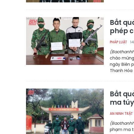
Bắt qu
phép c
1
PHÁP LUẬT
(Baothanhh
chào mừng 
ngày Biên 
Thanh Hóa đ
Bắt quả
ma túy
AN NINH TRẬT
(Baothanhh
phạm ma tú