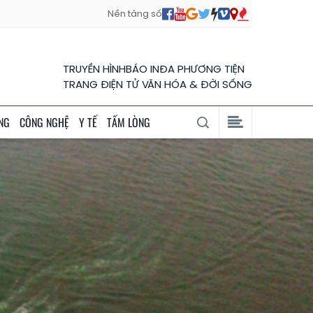
Nền tảng số
TRUYỀN HÌNH
BÁO IN
ĐA PHƯƠNG TIỆN
TRANG ĐIỆN TỬ VĂN HÓA & ĐỜI SỐNG
NG
CÔNG NGHỆ
Y TẾ
TẤM LÒNG