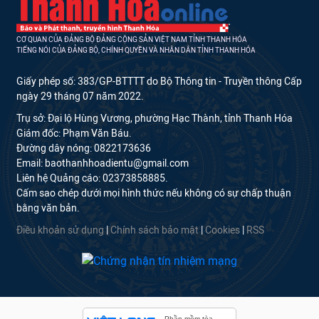
CƠ QUAN CỦA ĐẢNG BỘ ĐẢNG CỘNG SẢN VIỆT NAM TỈNH THANH HÓA
TIẾNG NÓI CỦA ĐẢNG BỘ, CHÍNH QUYỀN VÀ NHÂN DÂN TỈNH THANH HÓA
Giấy phép số: 383/GP-BTTTT do Bộ Thông tin - Truyền thông Cấp
ngày 29 tháng 07 năm 2022.
Trụ sở: Đại lộ Hùng Vương, phường Hạc Thành, tỉnh Thanh Hóa
Giám đốc: Phạm Văn Báu.
Đường dây nóng: 0822173636
Email: baothanhhoadientu@gmail.com
Liên hệ Quảng cáo: 02373858885.
Cấm sao chép dưới mọi hình thức nếu không có sự chấp thuận
bằng văn bản.
Điều khoản sử dụng
|
Chính sách bảo mật
|
Cookies
|
RSS
Phần mềm tòa