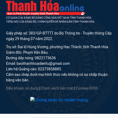
CƠ QUAN CỦA ĐẢNG BỘ ĐẢNG CỘNG SẢN VIỆT NAM TỈNH THANH HÓA
TIẾNG NÓI CỦA ĐẢNG BỘ, CHÍNH QUYỀN VÀ NHÂN DÂN TỈNH THANH HÓA
Giấy phép số: 383/GP-BTTTT do Bộ Thông tin - Truyền thông Cấp
ngày 29 tháng 07 năm 2022.
Trụ sở: Đại lộ Hùng Vương, phường Hạc Thành, tỉnh Thanh Hóa
Giám đốc: Phạm Văn Báu.
Đường dây nóng: 0822173636
Email: baothanhhoadientu@gmail.com
Liên hệ Quảng cáo: 02373858885.
Cấm sao chép dưới mọi hình thức nếu không có sự chấp thuận
bằng văn bản.
Điều khoản sử dụng
|
Chính sách bảo mật
|
Cookies
|
RSS