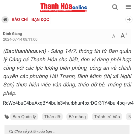
BÁO CHÍ - BẠN ĐỌC
+
Đình Giang
A
A
2024-07-14 08:11:00
(Baothanhhoa.vn)
- Sáng 14/7, thông tin từ Ban quản
lý Cảng cá Thanh Hóa cho biết, đơn vị đang phối hợp
cùng với các lực lượng biên phòng, công an và chính
quyền các phường Hải Thanh, Bình Minh (thị xã Nghi
Sơn) thực hiện việc vận động, tháo dỡ bè, mảng trái
phép.
RcWo4buC4buAxqBY4buIe3vhurbhur4pxrDGr31
Ban Quản lý
Tháo dỡ
Bè mảng
Tránh trú bão
Ne
Chia sẻ ý kiến của bạn ...