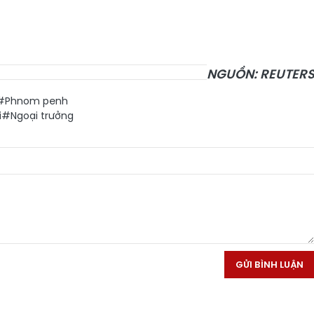
NGUỒN: REUTER
#Phnom penh
i
#Ngoại trưởng
GỬI BÌNH LUẬN