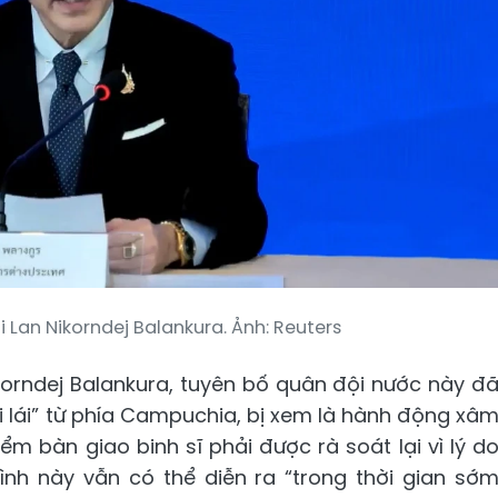
 Lan Nikorndej Balankura. Ảnh: Reuters
ikorndej Balankura, tuyên bố quân đội nước này đ
ời lái” từ phía Campuchia, bị xem là hành động xâ
ểm bàn giao binh sĩ phải được rà soát lại vì lý d
ình này vẫn có thể diễn ra “trong thời gian sớ