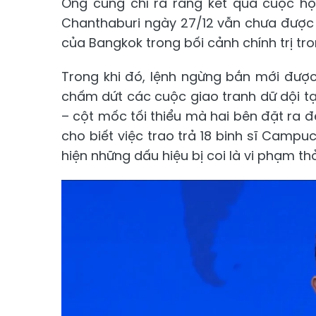
Ông cũng chỉ ra rằng kết quả cuộc họ
Chanthaburi ngày 27/12 vẫn chưa được 
của Bangkok trong bối cảnh chính trị tr
Trong khi đó, lệnh ngừng bắn mới đượ
chấm dứt các cuộc giao tranh dữ dội tạ
– cột mốc tối thiểu mà hai bên đặt ra đ
cho biết việc trao trả 18 binh sĩ Campu
hiện những dấu hiệu bị coi là vi phạm th