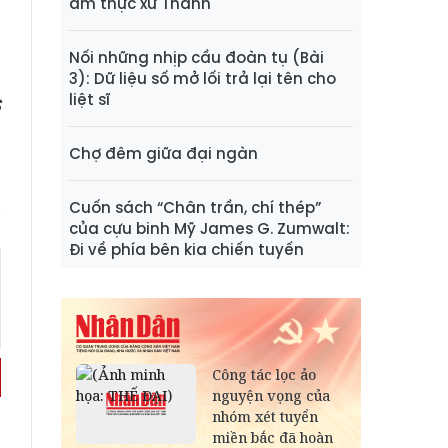
ẩm thực xứ Thanh
Nối những nhịp cầu đoàn tụ (Bài
3): Dữ liệu số mở lối trả lại tên cho
liệt sĩ
S
Chợ đêm giữa đại ngàn
Cuốn sách “Chân trần, chí thép”
của cựu binh Mỹ James G. Zumwalt:
Đi về phía bên kia chiến tuyến