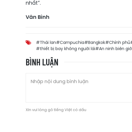
nhất”.
Vân Bình
#Thái lan
#Campuchia
#Bangkok
#Chính phủ
#thiết bị bay không người lái
#An ninh biên giớ
BÌNH LUẬN
Xin vui lòng gõ tiếng Việt có dấu