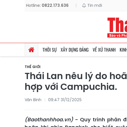
Hotline:
0822.173.636
|
Tin mới
THỜI SỰ
XÂY DỰNG ĐẢNG
VỀ XỨ THANH
KIN
THẾ GIỚI
Thái Lan nêu lý do ho
hợp với Campuchia.
Vân Bình
09:47 31/12/2025
(Baothanhhoa.vn)
- Quy trình phân đị