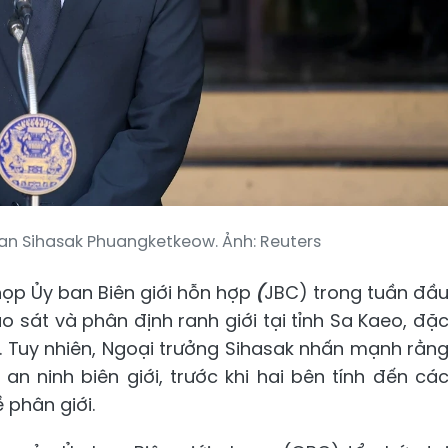
Lan Sihasak Phuangketkeow. Ảnh: Reuters
họp Ủy ban Biên giới hỗn hợp
(
JBC) trong tuần đầ
 sát và phân định ranh giới tại tỉnh Sa Kaeo, đặ
. Tuy nhiên, Ngoại trưởng Sihasak nhấn mạnh rằn
n ninh biên giới, trước khi hai bên tính đến cá
 phân giới.