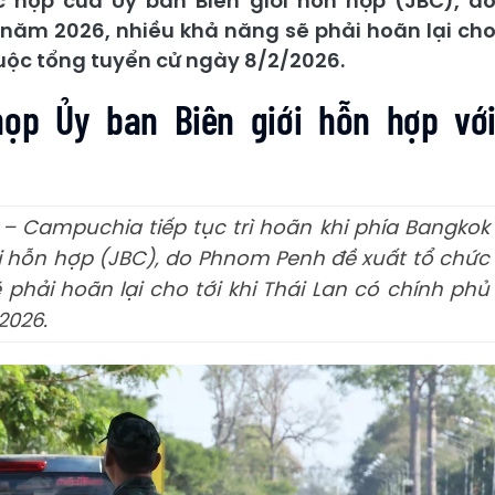
c họp của Ủy ban Biên giới hỗn hợp (JBC), d
năm 2026, nhiều khả năng sẽ phải hoãn lại ch
cuộc tổng tuyển cử ngày 8/2/2026.
họp Ủy ban Biên giới hỗn hợp vớ
n – Campuchia tiếp tục trì hoãn khi phía Bangkok
ới hỗn hợp (JBC), do Phnom Penh đề xuất tổ chức
phải hoãn lại cho tới khi Thái Lan có chính phủ
2026.