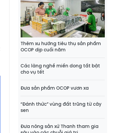
i
g
m
ờ
Thêm xu hướng tiêu thụ sản phẩm
k
OCOP dịp cuối năm
t
Các làng nghề miến dong tất bật
cho vụ tết
Đưa sản phẩm OCOP vươn xa
“Đánh thức” vùng đất trũng từ cây
sen
Đưa nông sản xứ Thanh tham gia
sâu vào các chuỗi giá trị