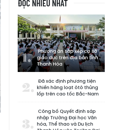
ĐỌC NHIỀU NHẤT
Phương án sắp xếp cơ sở
giáo dục trên địa bàn tỉnh
Thanh Hóa
Đã xác định phương tiện
khiến hàng loạt ôtô thủng
lốp trên cao tốc Bắc-Nam
Công bố Quyết định sáp
nhập Trường Đại học Văn
hóa, Thể thao và Du lịch