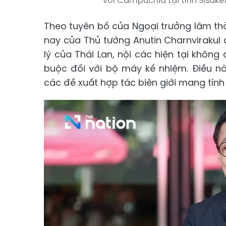
với Campuchia tại tỉnh Sisaket,
Theo tuyên bố của Ngoại trưởng lâm thờ
nay của Thủ tướng Anutin Charnvirakul c
lý của Thái Lan, nội các hiện tại khôn
buộc đối với bộ máy kế nhiệm. Điều n
các đề xuất hợp tác biên giới mang tính 