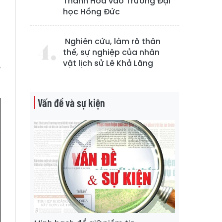
Thanh Hóa vào Trường Đại
học Hồng Đức
n
p
Nghiên cứu, làm rõ thân
thế, sự nghiệp của nhân
g
vật lịch sử Lê Khả Lãng
ề
Vấn đề và sự kiện