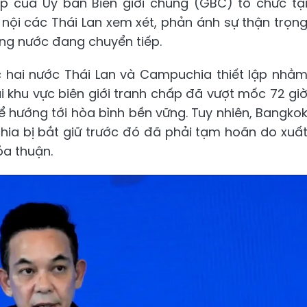
p của Ủy ban Biên giới chung (GBC) tổ chức tạ
nội các Thái Lan xem xét, phản ánh sự thận trọn
ong nước đang chuyển tiếp.
c hai nước Thái Lan và Campuchia thiết lập nhằ
i khu vực biên giới tranh chấp đã vượt mốc 72 gi
ể hướng tới hòa bình bền vững. Tuy nhiên, Bangko
chia bị bắt giữ trước đó đã phải tạm hoãn do xuấ
ỏa thuận.