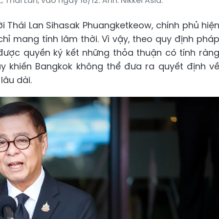
 Thái Lan, vào ngày 18/12. Ảnh: Nikkei Asia.
i Thái Lan Sihasak Phuangketkeow, chính phủ hiệ
hỉ mang tính lâm thời. Vì vậy, theo quy định phá
g được quyền ký kết những thỏa thuận có tính ràn
ày khiến Bangkok không thể đưa ra quyết định v
lâu dài.