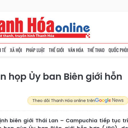
H TẾ
XÃ HỘI
PHÁP LUẬT
THẾ GIỚI
VĂN HÓA
THỂ THAO
QUỐC PHÒ
ãn họp Ủy ban Biên giới hỗn
Theo dõi Thanh Hóa online trên
nh biên giới Thái Lan – Campuchia tiếp tục tr