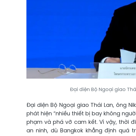
Đại diện Bộ Ngoại giao Thái
Đại diện Bộ Ngoại giao Thái Lan, ông N
phát hiện “nhiều thiết bị bay không ngư
phạm và phá vỡ cam kết. Vì vậy, thời đi
an ninh, dù Bangkok khẳng định quá tr