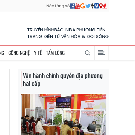
Nền tảng số
TRUYỀN HÌNH
BÁO IN
ĐA PHƯƠNG TIỆN
TRANG ĐIỆN TỬ VĂN HÓA & ĐỜI SỐNG
NG
CÔNG NGHỆ
Y TẾ
TẤM LÒNG
Vận hành chính quyền địa phương
hai cấp
ì