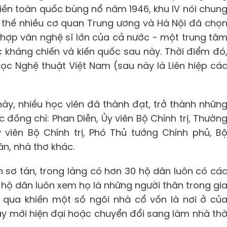
hiến toàn quốc bùng nổ năm 1946, khu IV nói chun
vì thế nhiều cơ quan Trung ương và Hà Nội đã chọ
p hợp văn nghệ sĩ lớn của cả nước - một trung tâ
kháng chiến và kiến quốc sau này. Thời điểm đó
học Nghệ thuật Việt Nam (sau này là Liên hiệp cá
ày, nhiều học viên đã thành đạt, trở thành nhữn
c đồng chí: Phan Diễn, Ủy viên Bộ Chính trị, Thườn
 viên Bộ Chính trị, Phó Thủ tướng Chính phủ, B
ăn, nhà thơ khác.
n sơ tán, trong làng có hơn 30 hộ dân luôn có cá
c hộ dân luôn xem họ là những người thân trong gi
ôi qua khiến một số ngôi nhà cổ vốn là nơi ở củ
ây mới hiện đại hoặc chuyển đổi sang làm nhà th