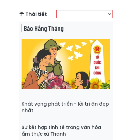
Thời tiết
Báo Hằng Tháng
ệ
g
h
Khát vọng phát triển - lời tri ân đẹp
n
nhất
i
g
Sự kết hợp tinh tế trong văn hóa
ẩm thực xứ Thanh