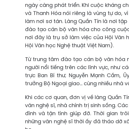
ngày càng phát triển. Khi cuộc kháng c
và Thanh Hóa nói riêng là vùng tự do, 
làm nơi sơ tán. Làng Quần Tín là nơi tậ
đào tạo cán bộ văn hóa cho công cuộc 
nơi đây là trụ sở làm việc của Hội Văn 
Hội Văn học Nghệ thuật Việt Nam).
Từ trung tâm đào tạo cán bộ văn hóa n
người nổi tiếng trên các lĩnh vực, như cá
trực Ban Bí thư; Nguyễn Mạnh Cầm, Ủy
trưởng Bộ Ngoại giao... cùng nhiều nhà v
Khi các cơ quan, đơn vị về làng Quần Tí
văn nghệ sĩ, nhà chính trị sinh sống. Cá
đình và tận tình giúp đỡ. Thời gian tr
những văn nghệ sĩ thời ấy đã tháo dỡ x