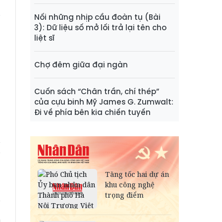
i
Nối những nhịp cầu đoàn tụ (Bài
3): Dữ liệu số mở lối trả lại tên cho
ọ
liệt sĩ
n
m
Chợ đêm giữa đại ngàn
n
n
Cuốn sách “Chân trần, chí thép”
của cựu binh Mỹ James G. Zumwalt:
Đi về phía bên kia chiến tuyến
h