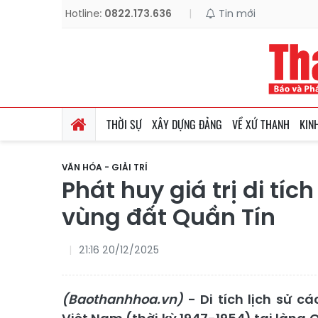
Hotline:
0822.173.636
|
Tin mới
THỜI SỰ
XÂY DỰNG ĐẢNG
VỀ XỨ THANH
KIN
VĂN HÓA - GIẢI TRÍ
Phát huy giá trị di tí
vùng đất Quần Tín
21:16 20/12/2025
(Baothanhhoa.vn)
- Di tích lịch sử 