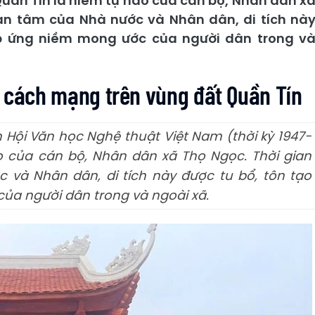
 Quần Tín là niềm tự hào của cán bộ, Nhân dân x
an tâm của Nhà nước và Nhân dân, di tích nà
áp ứng niềm mong ước của người dân trong v
 sử cách mạng trên vùng đất Quần Tín
m Hội Văn học Nghệ thuật Việt Nam (thời kỳ 1947-
ào của cán bộ, Nhân dân xã Thọ Ngọc. Thời gian
và Nhân dân, di tích này được tu bổ, tôn tạo
ủa người dân trong và ngoài xã.