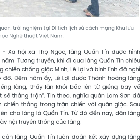
n, trải nghiệm tại Di tích lịch sử cách mạng Khu lưu
học Nghệ thuật Việt Nam.
óa - Xã hội xã Thọ Ngọc, làng Quần Tín được hìn
năm. Tương truyền, khi đi qua làng Quần Tín chiê
 chiến chống giặc Minh, Lê Lợi và binh lính đã ngh
úp đỡ. Đêm hôm ấy, Lê Lợi được Thành hoàng làn
ng làng, thấy làn khói bốc lên từ giếng bay v
t sẽ thắng trận”. Tin theo, nghĩa quân Lam Sơn đ
 chiến thắng trong trận chiến với quân giặc. Sa
 tên cho làng là Quần Tín. Từ đó đến nay, dân làn
ày hội truyền thống của làng.
n dân làng Quần Tín luôn đoàn kết xây dựng làn