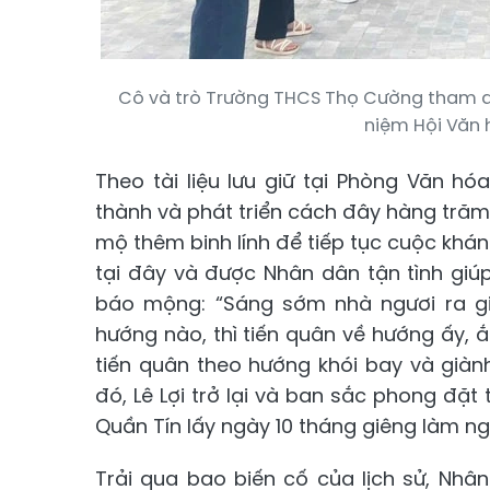
Cô và trò Trường THCS Thọ Cường tham qua
niệm Hội Văn 
Theo tài liệu lưu giữ tại Phòng Văn h
thành và phát triển cách đây hàng trăm 
mộ thêm binh lính để tiếp tục cuộc kháng
tại đây và được Nhân dân tận tình gi
báo mộng: “Sáng sớm nhà ngươi ra giế
hướng nào, thì tiến quân về hướng ấy, ắ
tiến quân theo hướng khói bay và giành
đó, Lê Lợi trở lại và ban sắc phong đặt
Quần Tín lấy ngày 10 tháng giêng làm ng
Trải qua bao biến cố của lịch sử, Nhâ