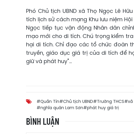
Phó Chủ tịch UBND xã Thọ Ngọc Lê Hữu H
tích lịch sử cách mạng Khu lưu niệm Hội
Ngọc tiếp tục vận động Nhân dân chỉnh
mạo mới cho di tích. Chú trọng kiểm tra
hại di tích. Chỉ đạo các tổ chức đoàn 
truyền, giáo dục giá trị của di tích để 
giữ và phát huy"...
#Quần Tín
#Chủ tịch UBND
#Trường THCS
#xã
#nghĩa quân Lam Sơn
#phát huy giá trị
BÌNH LUẬN