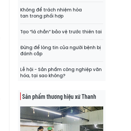
g
Không để trách nhiệm hòa
n
tan trong phối hợp
m
,
Tạo “lá chắn” bảo vệ trước thiên tai
c
Đừng để lòng tin của người bệnh bị
đánh cắp
g
g
Lễ hội - Sản phẩm công nghiệp văn
hóa, tại sao không?
ộ
Sản phẩm thương hiệu xứ Thanh
c
a
a
ờ