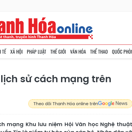
H TẾ
XÃ HỘI
PHÁP LUẬT
THẾ GIỚI
VĂN HÓA
THỂ THAO
QUỐC PHÒ
ch lịch sử cách mạng trên
Theo dõi Thanh Hóa online trên
cách mạng Khu lưu niệm Hội Văn học Nghệ thuậ