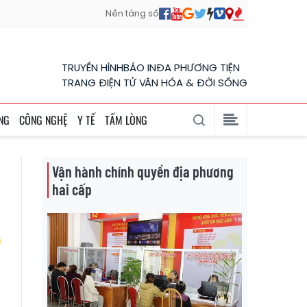
Nền tảng số
TRUYỀN HÌNH
BÁO IN
ĐA PHƯƠNG TIỆN
TRANG ĐIỆN TỬ VĂN HÓA & ĐỜI SỐNG
NG
CÔNG NGHỆ
Y TẾ
TẤM LÒNG
Vận hành chính quyền địa phương
hai cấp
t