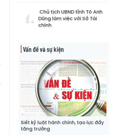
Chủ tịch UBND tỉnh Tô Anh
Dũng làm việc với Sở Tài
chính
Vấn đề và sự kiện
h
u
ỉ
g
ề
ã
u
g
Siết kỷ luật hành chính, tạo lực đẩy
tăng trưởng
g