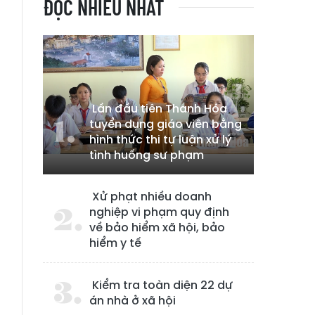
ĐỌC NHIỀU NHẤT
Lần đầu tiên Thanh Hóa
tuyển dụng giáo viên bằng
hình thức thi tự luận xử lý
tình huống sư phạm
Xử phạt nhiều doanh
nghiệp vi phạm quy định
về bảo hiểm xã hội, bảo
hiểm y tế
Kiểm tra toàn diện 22 dự
án nhà ở xã hội