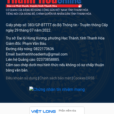
CƠ QUAN CỦA ĐẢNG BỘ ĐẢNG CỘNG SẢN VIỆT NAM TỈNH THANH HÓA
TIẾNG NÓI CỦA ĐẢNG BỘ, CHÍNH QUYỀN VÀ NHÂN DÂN TỈNH THANH HÓA
Giấy phép số: 383/GP-BTTTT do Bộ Thông tin - Truyền thông Cấp
ngày 29 tháng 07 năm 2022.
Trụ sở: Đại lộ Hùng Vương, phường Hạc Thành, tỉnh Thanh Hóa
Giám đốc: Phạm Văn Báu.
Đường dây nóng: 0822173636
Email: baothanhhoadientu@gmail.com
Liên hệ Quảng cáo: 02373858885.
Cấm sao chép dưới mọi hình thức nếu không có sự chấp thuận
bằng văn bản.
Điều khoản sử dụng
|
Chính sách bảo mật
|
Cookies
|
RSS
Phần mềm tòa