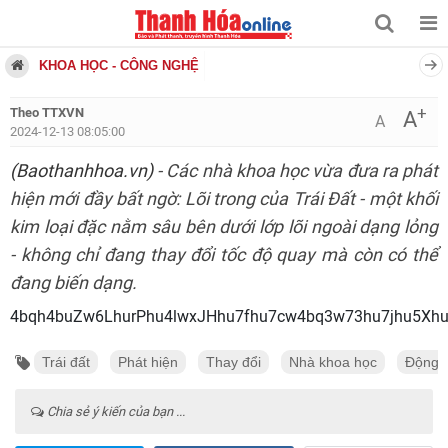
KHOA HỌC - CÔNG NGHỆ
+
Theo TTXVN
A
A
2024-12-13 08:05:00
(Baothanhhoa.vn)
- Các nhà khoa học vừa đưa ra phát
hiện mới đầy bất ngờ: Lõi trong của Trái Đất - một khối
kim loại đặc nằm sâu bên dưới lớp lõi ngoài dạng lỏng
- không chỉ đang thay đổi tốc độ quay mà còn có thể
đang biến dạng.
4bqh4buZw6LhurPhu4lwxJHhu7fhu7cw4bq3w73hu7jhu5Xh
Trái đất
Phát hiện
Thay đổi
Nhà khoa học
Động 
Chia sẻ ý kiến của bạn ...