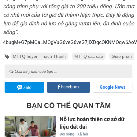
công trình phụ với tổng giá trị 200 triệu đồng. Ước mơ
có nhà mới của tôi giờ đã thành hiện thực. Đây là động
lực để gia đình nỗ lực cố gắng vươn lên, ổn định cuộc
sống”.
4bugM+G7pMOaLMOgVuG6veG6veG7jlXDqcOKNMOqw6AoVV
MTTQ huyện Thạch Thành
MTTQ các cấp
Giáo phận T
Chia sẻ ý kiến của bạn ...
Facebook
Google News
Zalo
BẠN CÓ THỂ QUAN TÂM
Nỗ lực hoàn thiện cơ sở dữ
liệu đất đai
Đời sống - Xã hội