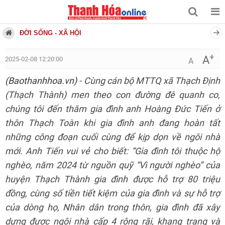
ĐỜI SỐNG - XÃ HỘI
+
A
2025-02-08 12:20:00
A
(Baothanhhoa.vn)
- Cùng cán bộ MTTQ xã Thạch Định
(Thạch Thành) men theo con đường đê quanh co,
chúng tôi đến thăm gia đình anh Hoàng Đức Tiến ở
thôn Thạch Toàn khi gia đình anh đang hoàn tất
những công đoạn cuối cùng để kịp dọn về ngôi nhà
mới. Anh Tiến vui vẻ cho biết: “Gia đình tôi thuộc hộ
nghèo, năm 2024 từ nguồn quỹ “Vì người nghèo” của
huyện Thạch Thành gia đình được hỗ trợ 80 triệu
đồng, cùng số tiền tiết kiệm của gia đình và sự hỗ trợ
của dòng họ, Nhân dân trong thôn, gia đình đã xây
dựng được ngôi nhà cấp 4 rộng rãi, khang trang và