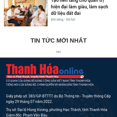
Tạo nền tảng cho quản trị
hiện đại làm giàu, làm sạch
dữ liệu đất đai
Đời sống - Xã hội
TIN TỨC MỚI NHẤT
CƠ QUAN CỦA ĐẢNG BỘ ĐẢNG CỘNG SẢN VIỆT NAM TỈNH THANH HÓA
TIẾNG NÓI CỦA ĐẢNG BỘ, CHÍNH QUYỀN VÀ NHÂN DÂN TỈNH THANH HÓA
Giấy phép số: 383/GP-BTTTT do Bộ Thông tin - Truyền thông Cấp
ngày 29 tháng 07 năm 2022.
Trụ sở: Đại lộ Hùng Vương, phường Hạc Thành, tỉnh Thanh Hóa
Giám đốc: Phạm Văn Báu.