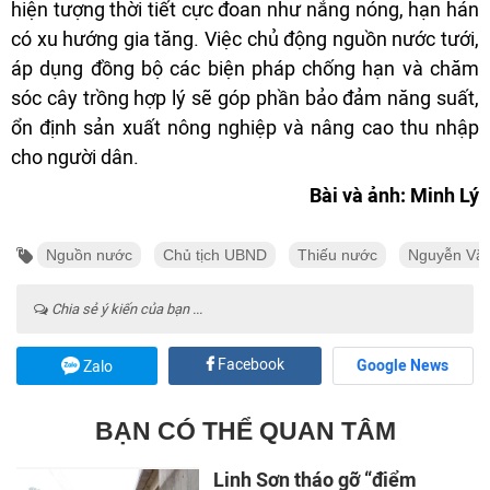
hiện tượng thời tiết cực đoan như nắng nóng, hạn hán
có xu hướng gia tăng. Việc chủ động nguồn nước tưới,
áp dụng đồng bộ các biện pháp chống hạn và chăm
sóc cây trồng hợp lý sẽ góp phần bảo đảm năng suất,
ổn định sản xuất nông nghiệp và nâng cao thu nhập
cho người dân.
Bài và ảnh: Minh Lý
Nguồn nước
Chủ tịch UBND
Thiếu nước
Nguyễn Văn
Chia sẻ ý kiến của bạn ...
Facebook
Google News
Zalo
BẠN CÓ THỂ QUAN TÂM
Linh Sơn tháo gỡ “điểm