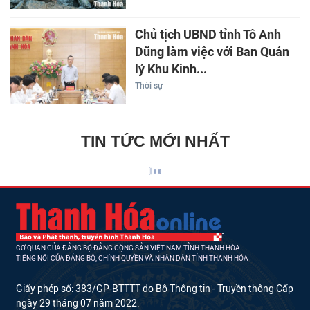
Chủ tịch UBND tỉnh Tô Anh
Dũng làm việc với Ban Quản
lý Khu Kinh...
Thời sự
TIN TỨC MỚI NHẤT
CƠ QUAN CỦA ĐẢNG BỘ ĐẢNG CỘNG SẢN VIỆT NAM TỈNH THANH HÓA
TIẾNG NÓI CỦA ĐẢNG BỘ, CHÍNH QUYỀN VÀ NHÂN DÂN TỈNH THANH HÓA
Giấy phép số: 383/GP-BTTTT do Bộ Thông tin - Truyền thông Cấp
ngày 29 tháng 07 năm 2022.