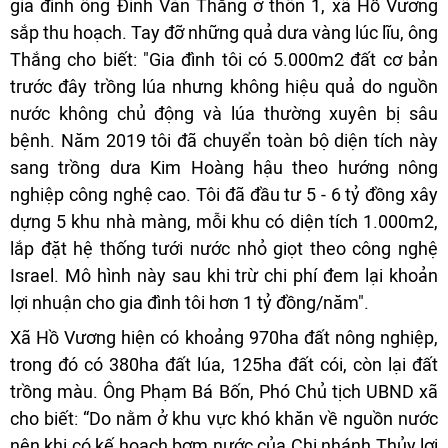
gia đình ông Đinh Văn Thắng ở thôn 1, xã Hồ Vương
sắp thu hoạch. Tay đỡ những quả dưa vàng lúc lĩu, ông
Thắng cho biết: "Gia đình tôi có 5.000m2 đất cơ bản
trước đây trồng lúa nhưng không hiệu quả do nguồn
nước không chủ động và lúa thường xuyên bị sâu
bệnh. Năm 2019 tôi đã chuyển toàn bộ diện tích này
sang trồng dưa Kim Hoàng hậu theo hướng nông
nghiệp công nghệ cao. Tôi đã đầu tư 5 - 6 tỷ đồng xây
dựng 5 khu nhà màng, mỗi khu có diện tích 1.000m2,
lắp đặt hệ thống tưới nước nhỏ giọt theo công nghệ
Israel. Mô hình này sau khi trừ chi phí đem lại khoản
lợi nhuận cho gia đình tôi hơn 1 tỷ đồng/năm".
Xã Hồ Vương hiện có khoảng 970ha đất nông nghiệp,
trong đó có 380ha đất lúa, 125ha đất cói, còn lại đất
trồng màu. Ông Phạm Bá Bốn, Phó Chủ tịch UBND xã
cho biết: “Do nằm ở khu vực khó khăn về nguồn nước
nên khi có kế hoạch bơm nước của Chi nhánh Thủy lợi