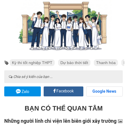
Kỳ thi tốt nghiệp THPT
Dự báo thời tiết
Thanh hóa
I
Chia sẻ ý kiến của bạn ...
Facebook
Google News
Zalo
BẠN CÓ THỂ QUAN TÂM
Những người lính chi viện lên biên giới xây trường