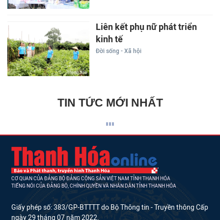
Liên kết phụ nữ phát triển
kinh tế
Đời sống - Xã hội
TIN TỨC MỚI NHẤT
CƠ QUAN CỦA ĐẢNG BỘ ĐẢNG CỘNG SẢN VIỆT NAM TỈNH THANH HÓA
TIẾNG NÓI CỦA ĐẢNG BỘ, CHÍNH QUYỀN VÀ NHÂN DÂN TỈNH THANH HÓA
Giấy phép số: 383/GP-BTTTT do Bộ Thông tin - Truyền thông Cấp
ngày 29 tháng 07 năm 2022.