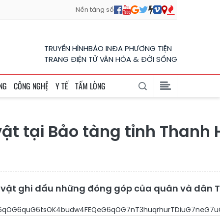
Nền tảng số
TRUYỀN HÌNH
BÁO IN
ĐA PHƯƠNG TIỆN
TRANG ĐIỆN TỬ VĂN HÓA & ĐỜI SỐNG
NG
CÔNG NGHỆ
Y TẾ
TẤM LÒNG
ật tại Bảo tàng tỉnh Thanh
 vật ghi dấu những đóng góp của quân và dân T
6quG7jOG6uuG6oOG7m+G7kyN