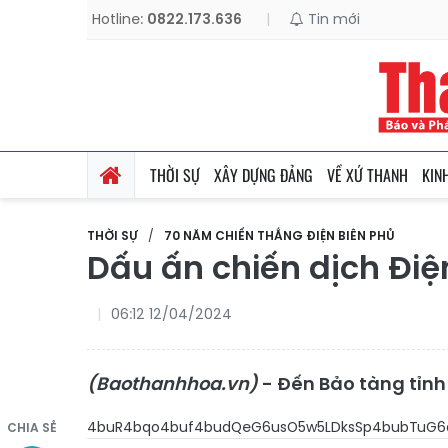
Hotline:
0822.173.636
|
Tin mới
THỜI SỰ
XÂY DỰNG ĐẢNG
VỀ XỨ THANH
KIN
THỜI SỰ
70 NĂM CHIẾN THẮNG ĐIỆN BIÊN PHỦ
Dấu ấn chiến dịch Điệ
06:12 12/04/2024
(Baothanhhoa.vn)
- Đến Bảo tàng tỉnh
4buR4bqo4buf4budQeG
CHIA SẺ