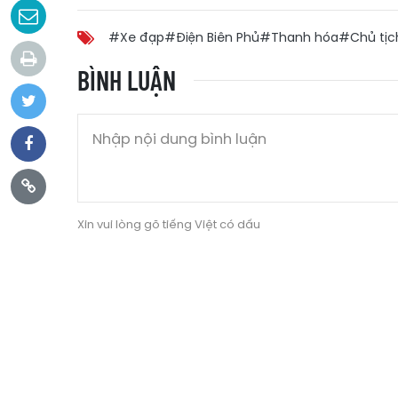
#Xe đạp
#Điện Biên Phủ
#Thanh hóa
#Chủ tịc
BÌNH LUẬN
Xin vui lòng gõ tiếng Việt có dấu