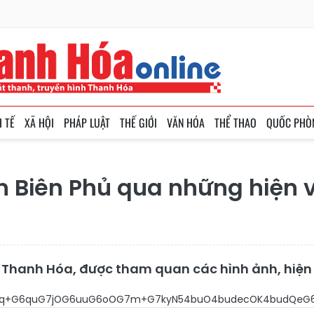
H TẾ
XÃ HỘI
PHÁP LUẬT
THẾ GIỚI
VĂN HÓA
THỂ THAO
QUỐC PHÒ
n Biên Phủ qua những hiện v
 Thanh Hóa, được tham quan các hình ảnh, hiện
6usO5w5LDksSp4bubTuG6q+G