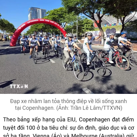
Đạp xe nhằm lan tỏa thông điệp về lối sống xanh
tại Copenhagen. (Ảnh: Trần Lê Lâm/TTXVN)
Theo bảng xếp hạng của EIU, Copenhagen đạt điểm
tuyệt đối 100 ở ba tiêu chí: sự ổn định, giáo dục và cơ
sở hạ tầng. Vienna (Áo) và Melbourne (Australia) giữ