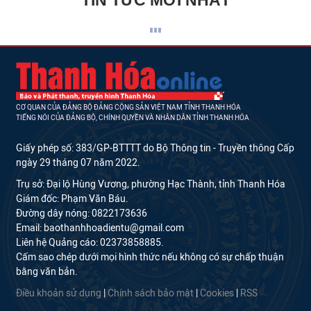
CƠ QUAN CỦA ĐẢNG BỘ ĐẢNG CỘNG SẢN VIỆT NAM TỈNH THANH HÓA
TIẾNG NÓI CỦA ĐẢNG BỘ, CHÍNH QUYỀN VÀ NHÂN DÂN TỈNH THANH HÓA
Giấy phép số: 383/GP-BTTTT do Bộ Thông tin - Truyền thông Cấp
ngày 29 tháng 07 năm 2022.
Trụ sở: Đại lộ Hùng Vương, phường Hạc Thành, tỉnh Thanh Hóa
Giám đốc: Phạm Văn Báu.
Đường dây nóng: 0822173636
Email: baothanhhoadientu@gmail.com
Liên hệ Quảng cáo: 02373858885.
Cấm sao chép dưới mọi hình thức nếu không có sự chấp thuận
bằng văn bản.
Điều khoản sử dụng
|
Chính sách bảo mật
|
Cookies
|
RSS