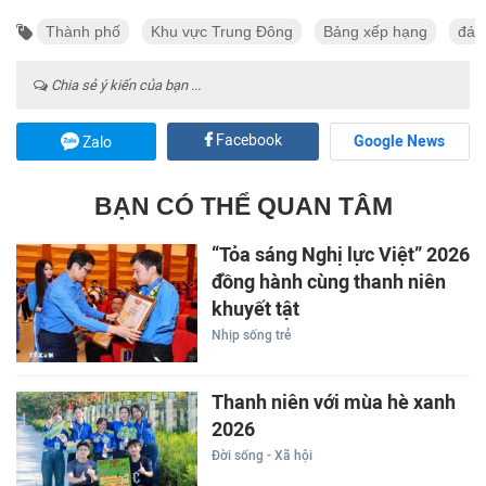
Thành phố
Khu vực Trung Đông
Bảng xếp hạng
đán
Chia sẻ ý kiến của bạn ...
Facebook
Google News
Zalo
BẠN CÓ THỂ QUAN TÂM
“Tỏa sáng Nghị lực Việt” 2026
đồng hành cùng thanh niên
khuyết tật
Nhịp sống trẻ
Thanh niên với mùa hè xanh
2026
Đời sống - Xã hội