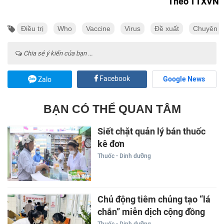
Theo TTXVN
Điều trị
Who
Vaccine
Virus
Đề xuất
Chuyên g
Chia sẻ ý kiến của bạn ...
Facebook
Google News
Zalo
BẠN CÓ THỂ QUAN TÂM
Siết chặt quản lý bán thuốc
kê đơn
Thuốc - Dinh dưỡng
Chủ động tiêm chủng tạo “lá
chắn” miễn dịch cộng đồng