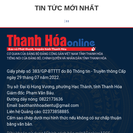
TIN TỨC MỚI NHẤT
CƠ QUAN CỦA ĐẢNG BỘ ĐẢNG CỘNG SẢN VIỆT NAM TỈNH THANH HÓA
TIẾNG NÓI CỦA ĐẢNG BỘ, CHÍNH QUYỀN VÀ NHÂN DÂN TỈNH THANH HÓA
Giấy phép số: 383/GP-BTTTT do Bộ Thông tin - Truyền thông Cấp
ngày 29 tháng 07 năm 2022.
Trụ sở: Đại lộ Hùng Vương, phường Hạc Thành, tỉnh Thanh Hóa
Giám đốc: Phạm Văn Báu.
Đường dây nóng: 0822173636
Email: baothanhhoadientu@gmail.com
Liên hệ Quảng cáo: 02373858885.
Cấm sao chép dưới mọi hình thức nếu không có sự chấp thuận
bằng văn bản.