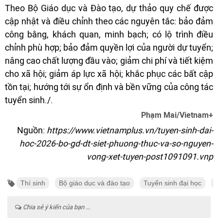
Theo Bộ Giáo dục và Đào tạo, dự thảo quy chế được
cập nhật và điều chỉnh theo các nguyên tắc: bảo đảm
công bằng, khách quan, minh bạch; có lộ trình điều
chỉnh phù hợp; bảo đảm quyền lợi của người dự tuyển;
nâng cao chất lượng đầu vào; giảm chi phí và tiết kiệm
cho xã hội; giảm áp lực xã hội; khắc phục các bất cập
tồn tại; hướng tới sự ổn định và bền vững của công tác
tuyển sinh./.
Phạm Mai/Vietnam+
Nguồn:
https://www.vietnamplus.vn/tuyen-sinh-dai-
hoc-2026-bo-gd-dt-siet-phuong-thuc-va-so-nguyen-
vong-xet-tuyen-post1091091.vnp
Thí sinh
Bộ giáo dục và đào tạo
Tuyển sinh đại học
Chia sẻ ý kiến của bạn ...