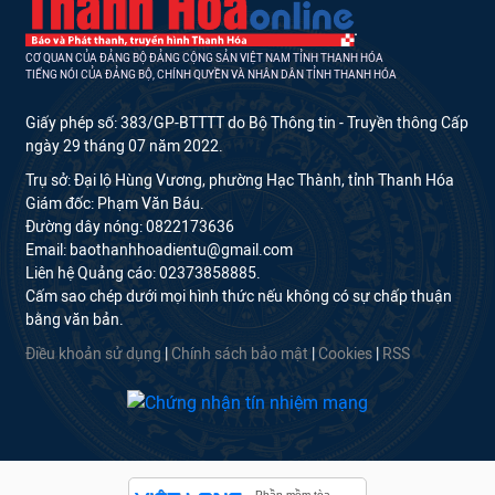
CƠ QUAN CỦA ĐẢNG BỘ ĐẢNG CỘNG SẢN VIỆT NAM TỈNH THANH HÓA
TIẾNG NÓI CỦA ĐẢNG BỘ, CHÍNH QUYỀN VÀ NHÂN DÂN TỈNH THANH HÓA
Giấy phép số: 383/GP-BTTTT do Bộ Thông tin - Truyền thông Cấp
ngày 29 tháng 07 năm 2022.
Trụ sở: Đại lộ Hùng Vương, phường Hạc Thành, tỉnh Thanh Hóa
Giám đốc: Phạm Văn Báu.
Đường dây nóng: 0822173636
Email: baothanhhoadientu@gmail.com
Liên hệ Quảng cáo: 02373858885.
Cấm sao chép dưới mọi hình thức nếu không có sự chấp thuận
bằng văn bản.
Điều khoản sử dụng
|
Chính sách bảo mật
|
Cookies
|
RSS
Phần mềm tòa