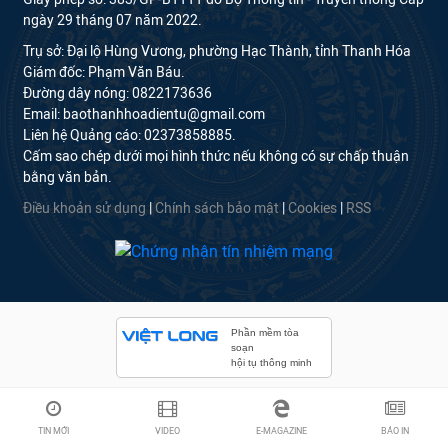
ngày 29 tháng 07 năm 2022.
Trụ sở: Đại lộ Hùng Vương, phường Hạc Thành, tỉnh Thanh Hóa
Giám đốc: Phạm Văn Báu.
Đường dây nóng: 0822173636
Email: baothanhhoadientu@gmail.com
Liên hệ Quảng cáo: 02373858885.
Cấm sao chép dưới mọi hình thức nếu không có sự chấp thuận
bằng văn bản.
Điều khoản sử dụng
|
Chính sách bảo mật
|
Cookies
|
RSS
Phần mềm tòa
soạn
hội tụ thông minh
TIN MỚI
VIDEO
E-MAGAZINE
BÁO IN