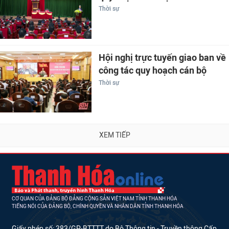
Thời sự
Hội nghị trực tuyến giao ban về
công tác quy hoạch cán bộ
Thời sự
XEM TIẾP
CƠ QUAN CỦA ĐẢNG BỘ ĐẢNG CỘNG SẢN VIỆT NAM TỈNH THANH HÓA
TIẾNG NÓI CỦA ĐẢNG BỘ, CHÍNH QUYỀN VÀ NHÂN DÂN TỈNH THANH HÓA
Giấy phép số: 383/GP-BTTTT do Bộ Thông tin - Truyền thông Cấp