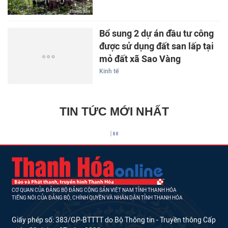
Bổ sung 2 dự án đầu tư công
được sử dụng đất san lấp tại
mỏ đất xã Sao Vàng
Kinh tế
TIN TỨC MỚI NHẤT
CƠ QUAN CỦA ĐẢNG BỘ ĐẢNG CỘNG SẢN VIỆT NAM TỈNH THANH HÓA
TIẾNG NÓI CỦA ĐẢNG BỘ, CHÍNH QUYỀN VÀ NHÂN DÂN TỈNH THANH HÓA
Giấy phép số: 383/GP-BTTTT do Bộ Thông tin - Truyền thông Cấp