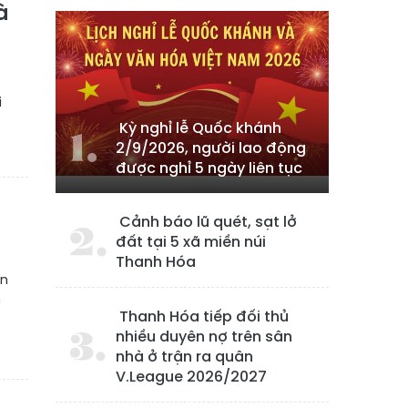
à
i
Kỳ nghỉ lễ Quốc khánh
2/9/2026, người lao động
được nghỉ 5 ngày liên tục
Cảnh báo lũ quét, sạt lở
đất tại 5 xã miền núi
Thanh Hóa
ền
m
Thanh Hóa tiếp đối thủ
nhiều duyên nợ trên sân
nhà ở trận ra quân
V.League 2026/2027