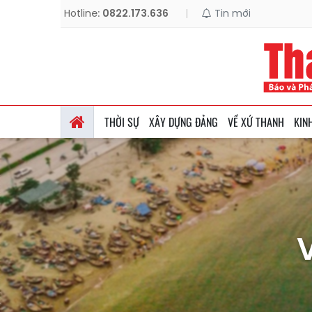
Hotline:
0822.173.636
|
Tin mới
THỜI SỰ
XÂY DỰNG ĐẢNG
VỀ XỨ THANH
KIN