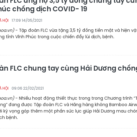
àn FLC ủng hộ 3,5 tỷ đồng chung tay cù
húc chống dịch COVID- 19
17:09 14/05/2021
Ã HỘI
oa.vn)
- Tập đoàn FLC vừa tặng 3,5 tỷ đồng tiền mặt và hiện vậ
g tỉnh Vĩnh Phúc trong cuộc chiến đẩy lùi dịch, bệnh.
àn FLC chung tay cùng Hải Dương chốn
09:06 22/02/2021
Ã HỘI
oa.vn)
- Nhiều hoạt động thiết thực trong trong Chương trình “
ơng” đang được Tập đoàn FLC và Hãng hàng không Bamboo Air
 với kỳ vọng góp thêm một phần sức lực giúp Hải Dương mau chó
ch bệnh.