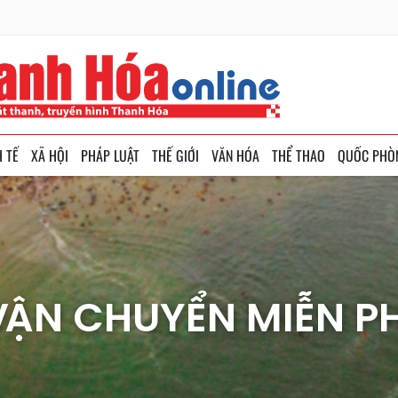
H TẾ
XÃ HỘI
PHÁP LUẬT
THẾ GIỚI
VĂN HÓA
THỂ THAO
QUỐC PHÒ
VẬN CHUYỂN MIỄN PH