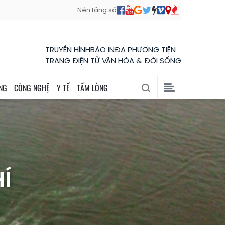
Nền tảng số
TRUYỀN HÌNH
BÁO IN
ĐA PHƯƠNG TIỆN
TRANG ĐIỆN TỬ VĂN HÓA & ĐỜI SỐNG
NG
CÔNG NGHỆ
Y TẾ
TẤM LÒNG
Í