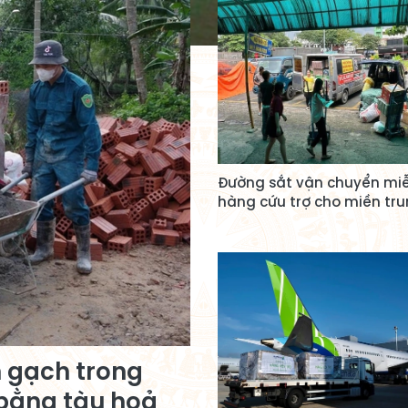
Đường sắt vận chuyển miễ
hàng cứu trợ cho miền tr
n gạch trong
bằng tàu hoả