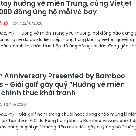
tay hướng về miền Trung, cùng Vietjet
.000 đồng ủng hộ mỗi vé bay
16:47 22/10/2020
Ã HỘI
oa.vn)
- Hướng về miền Trung yêu thương, nơi đồng bào đang
hại nặng nề do bão lũ liên tiếp, Hãng hàng không Vietjet quyết đị
hần doanh thu bán trực tiếp để ủng hộ người dân đang gặp kh
th Anniversary Presented by Bamboo
s - Giải golf gây quỹ “Hướng về miền
 chính thức khởi tranh
:34 21/10/2020
oa.vn)
- Giải golf nằm trong chuỗi hoạt động chào mừng kỉ niệ
lập Tập đoàn FLC do Hãng hàng không Bamboo Airways phối hợ
 Đây cũng là giải golf hướng đến mục tiêu gây quỹ ủng hộ “Hướn