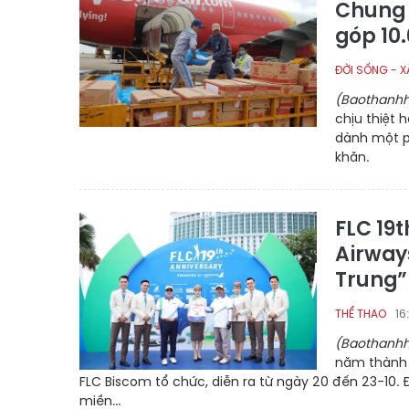
Chung 
góp 10
ĐỜI SỐNG - X
(Baothanhh
chịu thiệt 
dành một p
khăn.
FLC 19
Airway
Trung”
16
THỂ THAO
(Baothanhh
năm thành 
FLC Biscom tổ chức, diễn ra từ ngày 20 đến 23-10.
miền...