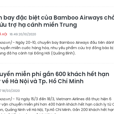
 bay đặc biệt của Bamboo Airways ch
ứu trợ hạ cánh miền Trung
16:49 20/10/2020
Ã HỘI
oa.vn)
- Ngày 20-10, chuyến bay Bamboo Airways đầu tiên dàn
chuyển miễn cước hàng hóa, nhu yếu phẩm cứu trợ đồng bào bị 
ung đã hạ cánh tại Đồng Hới (Quảng Bình).
uyển miễn phí gần 600 khách hết hạn
 về Hà Nội và Tp. Hồ Chí Minh
37 18/03/2020
oa.vn)
- Từ ngày 15/3 đến 18/3, Vietnam Airlines đã thực hiện 6
 vận chuyển miễn phí hơn 400 hành khách hết hạn cách ly từ 
n, Quảng Ninh về Hà Nội, Tp.Hồ Chí Minh. Gần 200 khách hết hạ