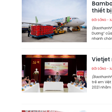
Bamboo
thiết b
ĐỜI SỐNG - X
(Baothanhh
Dương” của
nhanh chón
Vietjet
ĐỜI SỐNG - X
(Baothanhh
trẻ em Việ
2021 nhằm 