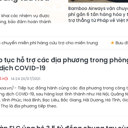
Bamboo Airways vận chuy
phí gần 6 tấn hàng hóa y 
n khai các nhiệm vụ được
trợ thẳng từ Pháp về Việt
sống, bảo đảm hoàn thành
miễn phí hàng cứu trợ cho miền trung
★
Bưu điện Việt
ếp tục hỗ trợ các địa phương trong phòn
dịch COVID-19
14:24 20/07/2021
Ã HỘI
oa.vn)
- Tiếp tục đồng hành cùng các địa phương trong công 
g dịch COVID-19, sau hàng loạt tỉnh thành như: Hà Nội, Quảng N
 Vĩnh Phúc, Hoà Bình, Bạc Liêu, Bắc Giang, Hải Dương, Hà Tĩnh, Gi
ú Thọ là địa phương tiếp theo.