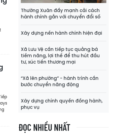
ng
Thường Xuân đẩy mạnh cải cách
hành chính gắn với chuyển đổi số
t
Xây dựng nền hành chính hiện đại
Xã Lưu Vệ cần tiếp tục quảng bá
tiềm năng, lợi thế để thu hút đầu
tư, xúc tiến thương mại
g
“Xã lên phường” - hành trình cần
bước chuyển năng động
Tiếp
Xây dựng chính quyền đồng hành,
ways
phục vụ
ng
ĐỌC NHIỀU NHẤT