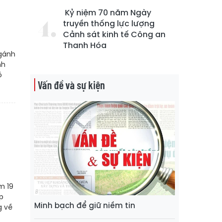
Kỷ niệm 70 năm Ngày
truyền thống lực lượng
Cảnh sát kinh tế Công an
Thanh Hóa
 gánh
nh
ó
Vấn đề và sự kiện
m 19
p
Minh bạch để giữ niềm tin
g về