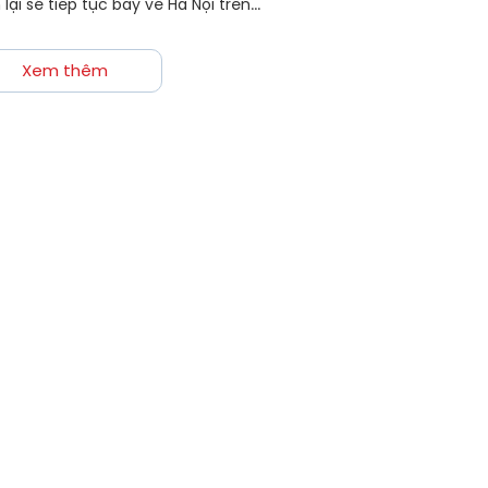
lại sẽ tiếp tục bay về Hà Nội trên...
Xem thêm