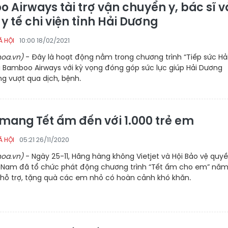
 Airways tài trợ vận chuyển y, bác sĩ v
ị y tế chi viện tỉnh Hải Dương
10:00 18/02/2021
Ã HỘI
oa.vn)
- Đây là hoạt động nằm trong chương trình “Tiếp sức Hả
 Bamboo Airways với kỳ vọng đóng góp sức lực giúp Hải Dương
g vượt qua dịch, bệnh.
 mang Tết ấm đến với 1.000 trẻ em
05:21 26/11/2020
Ã HỘI
oa.vn)
- Ngày 25-11, Hãng hàng không Vietjet và Hội Bảo vệ quy
t Nam đã tổ chức phát động chương trình “Tết ấm cho em” nă
hỗ trợ, tặng quà các em nhỏ có hoàn cảnh khó khăn.