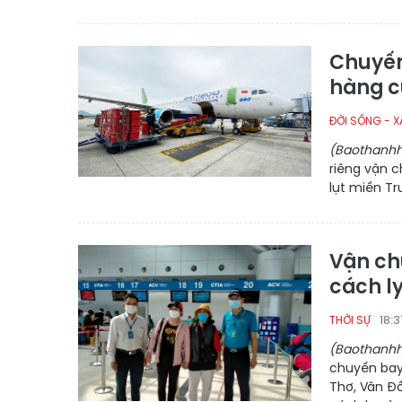
Chuyến
hàng c
ĐỜI SỐNG - X
(Baothanhh
riêng vận 
lụt miền Tr
Vận ch
cách ly
18:
THỜI SỰ
(Baothanhh
chuyến bay
Thơ, Vân Đồ