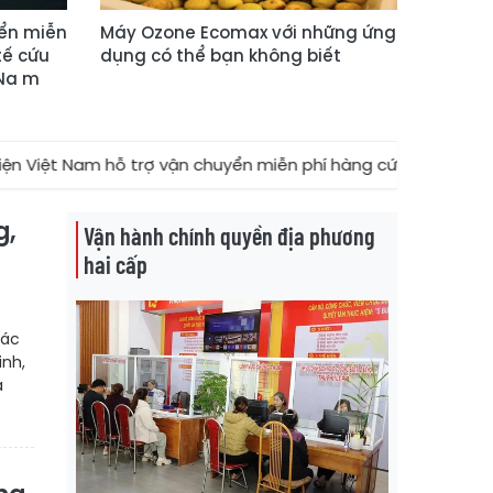
ển miễn
Máy Ozone Ecomax với những ứng
tế cứu
dụng có thể bạn không biết
 Na m
 Nam hỗ trợ vận chuyển miễn phí hàng cứu trợ tới 12 tỉnh/thà
g,
Vận hành chính quyền địa phương
hai cấp
tác
inh,
a