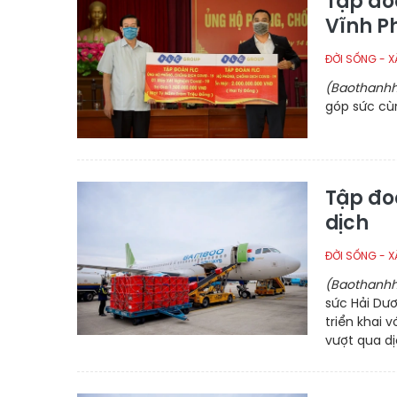
Tập đo
Vĩnh P
ĐỜI SỐNG - X
(Baothanhh
góp sức cùn
Tập đo
dịch
ĐỜI SỐNG - X
(Baothanhh
sức Hải Dư
triển khai
vượt qua dị