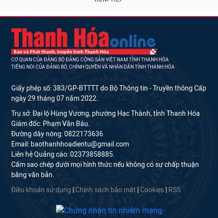
CƠ QUAN CỦA ĐẢNG BỘ ĐẢNG CỘNG SẢN VIỆT NAM TỈNH THANH HÓA
TIẾNG NÓI CỦA ĐẢNG BỘ, CHÍNH QUYỀN VÀ NHÂN DÂN TỈNH THANH HÓA
Giấy phép số: 383/GP-BTTTT do Bộ Thông tin - Truyền thông Cấp
ngày 29 tháng 07 năm 2022.
Trụ sở: Đại lộ Hùng Vương, phường Hạc Thành, tỉnh Thanh Hóa
Giám đốc: Phạm Văn Báu.
Đường dây nóng: 0822173636
Email: baothanhhoadientu@gmail.com
Liên hệ Quảng cáo: 02373858885.
Cấm sao chép dưới mọi hình thức nếu không có sự chấp thuận
bằng văn bản.
Điều khoản sử dụng
|
Chính sách bảo mật
|
Cookies
|
RSS